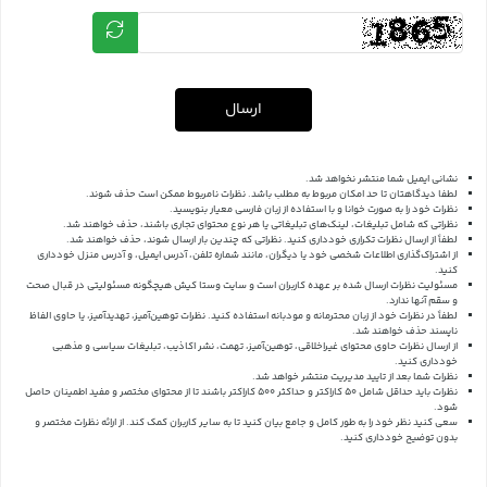
ارسال
نشانی ایمیل شما منتشر نخواهد شد.
لطفا دیدگاهتان تا حد امکان مربوط به مطلب باشد. نظرات نامربوط ممکن است حذف شوند.
نظرات خود را به صورت خوانا و با استفاده از زبان فارسی معیار بنویسید.
نظراتی که شامل تبلیغات، لینک‌های تبلیغاتی یا هر نوع محتوای تجاری باشند، حذف خواهند شد.
لطفاً از ارسال نظرات تکراری خودداری کنید. نظراتی که چندین بار ارسال شوند، حذف خواهند شد.
از اشتراک‌گذاری اطلاعات شخصی خود یا دیگران، مانند شماره تلفن، آدرس ایمیل، و آدرس منزل خودداری
کنید.
مسئولیت نظرات ارسال شده بر عهده کاربران است و سایت وستا کیش هیچگونه مسئولیتی در قبال صحت
و سقم آنها ندارد.
لطفاً در نظرات خود از زبان محترمانه و مودبانه استفاده کنید. نظرات توهین‌آمیز، تهدیدآمیز، یا حاوی الفاظ
ناپسند حذف خواهند شد.
از ارسال نظرات حاوی محتوای غیراخلاقی، توهین‌آمیز، تهمت، نشر اکاذیب، تبلیغات سیاسی و مذهبی
خودداری کنید.
نظرات شما بعد از تایید مدیریت منتشر خواهد شد.
نظرات باید حداقل شامل 50 کاراکتر و حداکثر 500 کاراکتر باشند تا از محتوای مختصر و مفید اطمینان حاصل
شود.
سعی کنید نظر خود را به طور کامل و جامع بیان کنید تا به سایر کاربران کمک کند.
از ارائه نظرات مختصر و
بدون توضیح خودداری کنید.