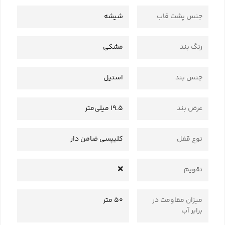
جنس پشت قاب
شیشه
رنگ بند
مشکی
جنس بند
استیل
عرض بند
19.5 میلی‌متر
نوع قفل
کلیپسی ضامن دار
تقویم
میزان مقاومت در
50 متر
برابر آب