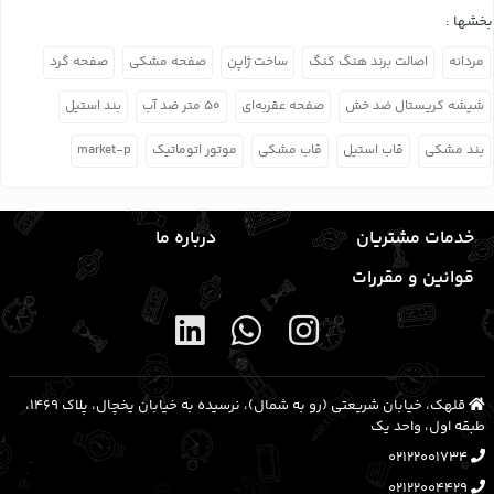
بخشها :
مردانه
اصالت برند هنگ کنگ
ساخت ژاپن
صفحه مشکی
صفحه گرد
شیشه کریستال ضد خش
صفحه عقربه‌ای
۵۰ متر ضد آب
بند استیل
بند مشکی
قاب استیل
قاب مشکی
موتور اتوماتیک
market-p
خدمات مشتریان
درباره ما
قوانین و مقررات
قلهک، خیابان شریعتی (رو به شمال)، نرسیده به خیابان یخچال، پلاک ۱۴۶۹،
طبقه اول، واحد یک
02122001734
02122004429