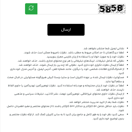
ارسال
نشانی ایمیل شما منتشر نخواهد شد.
لطفا دیدگاهتان تا حد امکان مربوط به مطلب باشد. نظرات نامربوط ممکن است حذف شوند.
نظرات خود را به صورت خوانا و با استفاده از زبان فارسی معیار بنویسید.
نظراتی که شامل تبلیغات، لینک‌های تبلیغاتی یا هر نوع محتوای تجاری باشند، حذف خواهند شد.
لطفاً از ارسال نظرات تکراری خودداری کنید. نظراتی که چندین بار ارسال شوند، حذف خواهند شد.
از اشتراک‌گذاری اطلاعات شخصی خود یا دیگران، مانند شماره تلفن، آدرس ایمیل، و آدرس منزل خودداری
کنید.
مسئولیت نظرات ارسال شده بر عهده کاربران است و سایت وستا کیش هیچگونه مسئولیتی در قبال صحت
و سقم آنها ندارد.
لطفاً در نظرات خود از زبان محترمانه و مودبانه استفاده کنید. نظرات توهین‌آمیز، تهدیدآمیز، یا حاوی الفاظ
ناپسند حذف خواهند شد.
از ارسال نظرات حاوی محتوای غیراخلاقی، توهین‌آمیز، تهمت، نشر اکاذیب، تبلیغات سیاسی و مذهبی
خودداری کنید.
نظرات شما بعد از تایید مدیریت منتشر خواهد شد.
نظرات باید حداقل شامل 50 کاراکتر و حداکثر 500 کاراکتر باشند تا از محتوای مختصر و مفید اطمینان حاصل
شود.
سعی کنید نظر خود را به طور کامل و جامع بیان کنید تا به سایر کاربران کمک کند.
از ارائه نظرات مختصر و
بدون توضیح خودداری کنید.