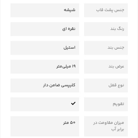
جنس پشت قاب
شیشه
رنگ بند
نقره ای
جنس بند
استیل
عرض بند
19 میلی‌متر
نوع قفل
کلیپسی ضامن دار
تقویم
میزان مقاومت در
50 متر
برابر آب