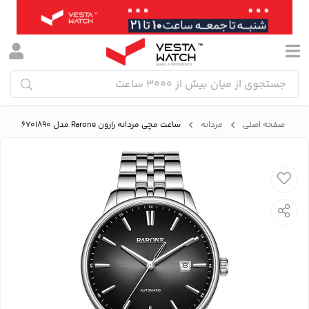
صفحه اصلی
مردانه
ساعت مچی مردانه رارون Rarone مدل 86701890