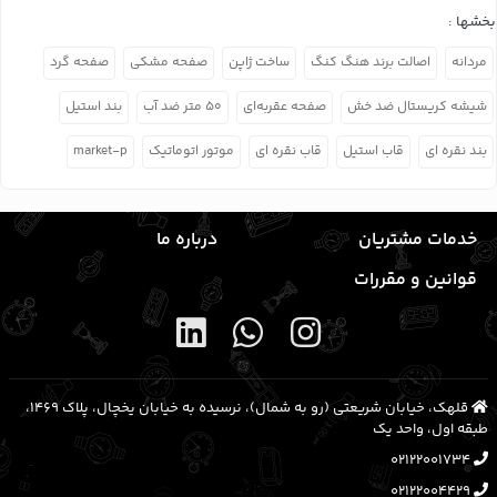
بخشها :
مردانه
اصالت برند هنگ کنگ
ساخت ژاپن
صفحه مشکی
صفحه گرد
شیشه کریستال ضد خش
صفحه عقربه‌ای
۵۰ متر ضد آب
بند استیل
بند نقره ای
قاب استیل
قاب نقره ای
موتور اتوماتیک
market-p
خدمات مشتریان
درباره ما
قوانین و مقررات
قلهک، خیابان شریعتی (رو به شمال)، نرسیده به خیابان یخچال، پلاک ۱۴۶۹،
طبقه اول، واحد یک
02122001734
02122004429