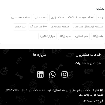
بخشها :
زنانه
اصالت برند هنگ کنگ
ساخت ژاپن
صفحه آبی
صفحه مستطیل
شیشه کریستال ضد خش
صفحه عقربه‌ای
۳۰ متر ضد آب
بند حصیر
بند رزگلد
قاب استیل
قاب رزگلد
کوارتز (باتری)
خدمات مشتریان
درباره ما
قوانین و مقررات
قلهک، خیابان شریعتی (رو به شمال)، نرسیده به خیابان یخچال، پلاک ۱۴۶۹،
طبقه اول، واحد یک
02122001734