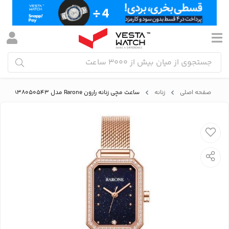
صفحه اصلی
زنانه
ساعت مچی زنانه رارون Rarone مدل 8600838050543