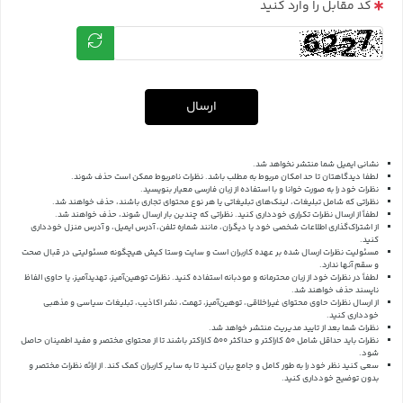
کد مقابل را وارد کنید
ارسال
نشانی ایمیل شما منتشر نخواهد شد.
لطفا دیدگاهتان تا حد امکان مربوط به مطلب باشد. نظرات نامربوط ممکن است حذف شوند.
نظرات خود را به صورت خوانا و با استفاده از زبان فارسی معیار بنویسید.
نظراتی که شامل تبلیغات، لینک‌های تبلیغاتی یا هر نوع محتوای تجاری باشند، حذف خواهند شد.
لطفاً از ارسال نظرات تکراری خودداری کنید. نظراتی که چندین بار ارسال شوند، حذف خواهند شد.
از اشتراک‌گذاری اطلاعات شخصی خود یا دیگران، مانند شماره تلفن، آدرس ایمیل، و آدرس منزل خودداری
کنید.
مسئولیت نظرات ارسال شده بر عهده کاربران است و سایت وستا کیش هیچگونه مسئولیتی در قبال صحت
و سقم آنها ندارد.
لطفاً در نظرات خود از زبان محترمانه و مودبانه استفاده کنید. نظرات توهین‌آمیز، تهدیدآمیز، یا حاوی الفاظ
ناپسند حذف خواهند شد.
از ارسال نظرات حاوی محتوای غیراخلاقی، توهین‌آمیز، تهمت، نشر اکاذیب، تبلیغات سیاسی و مذهبی
خودداری کنید.
نظرات شما بعد از تایید مدیریت منتشر خواهد شد.
نظرات باید حداقل شامل 50 کاراکتر و حداکثر 500 کاراکتر باشند تا از محتوای مختصر و مفید اطمینان حاصل
شود.
سعی کنید نظر خود را به طور کامل و جامع بیان کنید تا به سایر کاربران کمک کند.
از ارائه نظرات مختصر و
بدون توضیح خودداری کنید.