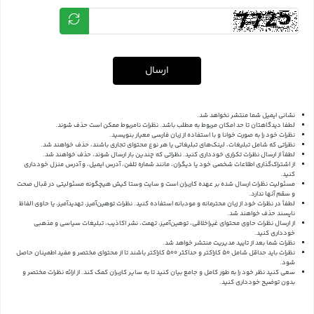
ارسال
نشانی ایمیل شما منتشر نخواهد شد.
لطفا دیدگاهتان تا حد امکان مربوط به مطلب باشد. نظرات نامربوط ممکن است حذف شوند.
نظرات خود را به صورت خوانا و با استفاده از زبان فارسی معیار بنویسید.
نظراتی که شامل تبلیغات، لینک‌های تبلیغاتی یا هر نوع محتوای تجاری باشند، حذف خواهند شد.
لطفاً از ارسال نظرات تکراری خودداری کنید. نظراتی که چندین بار ارسال شوند، حذف خواهند شد.
از اشتراک‌گذاری اطلاعات شخصی خود یا دیگران، مانند شماره تلفن، آدرس ایمیل، و آدرس منزل خودداری
کنید.
مسئولیت نظرات ارسال شده بر عهده کاربران است و سایت وستا کیش هیچگونه مسئولیتی در قبال صحت
و سقم آنها ندارد.
لطفاً در نظرات خود از زبان محترمانه و مودبانه استفاده کنید. نظرات توهین‌آمیز، تهدیدآمیز، یا حاوی الفاظ
ناپسند حذف خواهند شد.
از ارسال نظرات حاوی محتوای غیراخلاقی، توهین‌آمیز، تهمت، نشر اکاذیب، تبلیغات سیاسی و مذهبی
خودداری کنید.
نظرات شما بعد از تایید مدیریت منتشر خواهد شد.
نظرات باید حداقل شامل 50 کاراکتر و حداکثر 500 کاراکتر باشند تا از محتوای مختصر و مفید اطمینان حاصل
شود.
سعی کنید نظر خود را به طور کامل و جامع بیان کنید تا به سایر کاربران کمک کند.
از ارائه نظرات مختصر و
بدون توضیح خودداری کنید.