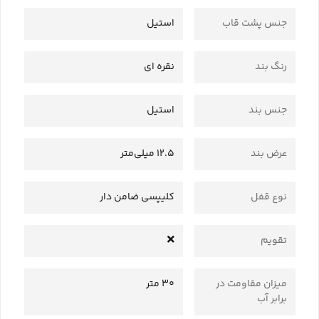
جنس پشت قاب
استیل
رنگ بند
نقره ای
جنس بند
استیل
عرض بند
12.5 میلی‌متر
نوع قفل
کلیپسی ضامن دار
تقویم
میزان مقاومت در
30 متر
برابر آب