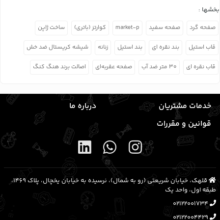
بخشها :
صفحه گرد
صفحه سفید
market-p
کوارتز (باتری)
ساخت ژاپن
قاب استیل
بند نقره ای
بند استیل
زنانه
شیشه کریستال ضد خش
قاب نقره ای
۳۰ متر ضد آب
صفحه عقربه‌ای
اصالت برند هنگ کنگ
خدمات مشتریان
درباره ما
قوانین و مقررات
قلهک، خیابان شریعتی (رو به شمال)، نرسیده به خیابان یخچال، پلاک ۱۴۶۹،
طبقه اول، واحد یک
02122001734
02122004429