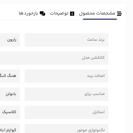
مشخصات محصول
توضیحات
بازخوردها
برند ساعت
رارون
کالکشن مدل
اصالت برند
هنگ کنگ
مناسب برای
بانوان
استایل
کلاسیک
تکنولوژی موتور
کوارتز (بات