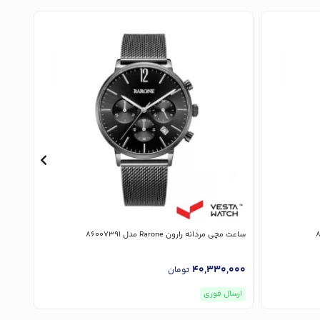
ساعت مچی مردانه رارون Rarone مدل 86007391
ساعت مچی ز
,000
40,330,000
تومان
ارسال فوری
ارسا