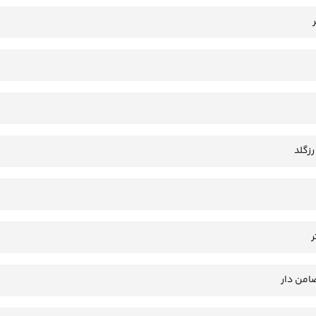
رزگلد
امن دار