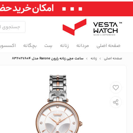
صفحه اصلی
مردانه
زنانه
سِت
بچگانه
اکسسور
صفحه اصلی
زنانه
ساعت مچی زنانه رارون Rarone مدل 832027804