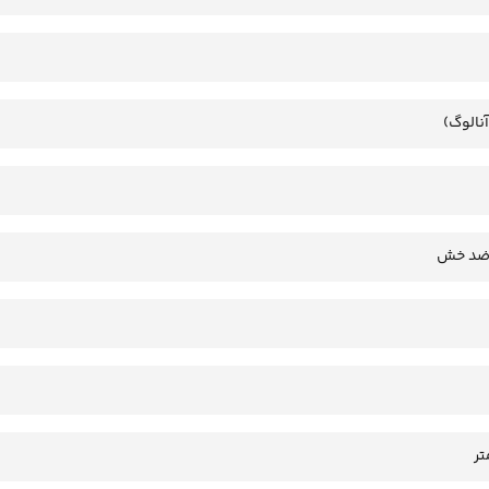
آنالوگ)
 ضد خش