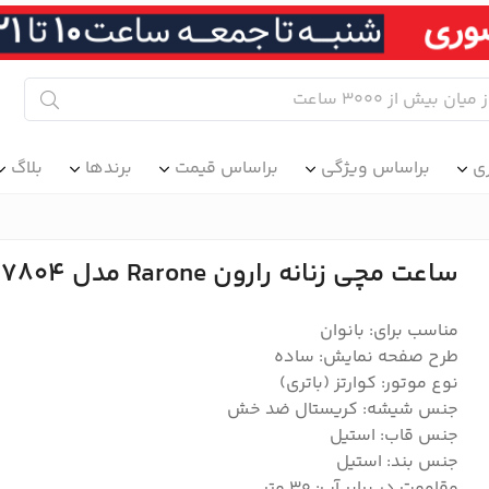
ی
براساس ویژگی
براساس قیمت
برندها
بلاگ
ساعت مچی زنانه رارون Rarone مدل 832027804
مناسب برای: بانوان
طرح صفحه نمایش: ساده
نوع موتور: کوارتز (باتری)
جنس شیشه: کریستال ضد خش
جنس قاب: استیل
جنس بند: استیل
مقاومت در برابر آب: 30 متر