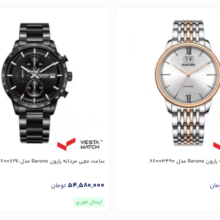
دل 86003490
ساعت مچی مردانه رارون Rarone مدل 86007191
54,580,000
مان
تومان
ارسال فوری