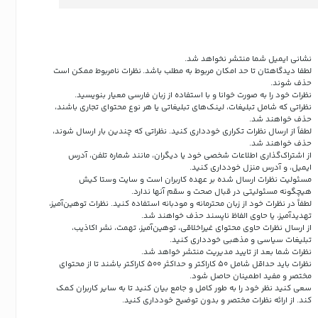
نشانی ایمیل شما منتشر نخواهد شد.
لطفا دیدگاهتان تا حد امکان مربوط به مطلب باشد. نظرات نامربوط ممکن است
حذف شوند.
نظرات خود را به صورت خوانا و با استفاده از زبان فارسی معیار بنویسید.
نظراتی که شامل تبلیغات، لینک‌های تبلیغاتی یا هر نوع محتوای تجاری باشند،
حذف خواهند شد.
لطفاً از ارسال نظرات تکراری خودداری کنید. نظراتی که چندین بار ارسال شوند،
حذف خواهند شد.
از اشتراک‌گذاری اطلاعات شخصی خود یا دیگران، مانند شماره تلفن، آدرس
ایمیل، و آدرس منزل خودداری کنید.
مسئولیت نظرات ارسال شده بر عهده کاربران است و سایت وستا کیش
هیچگونه مسئولیتی در قبال صحت و سقم آنها ندارد.
لطفاً در نظرات خود از زبان محترمانه و مودبانه استفاده کنید. نظرات توهین‌آمیز،
تهدیدآمیز، یا حاوی الفاظ ناپسند حذف خواهند شد.
از ارسال نظرات حاوی محتوای غیراخلاقی، توهین‌آمیز، تهمت، نشر اکاذیب،
تبلیغات سیاسی و مذهبی خودداری کنید.
نظرات شما بعد از تایید مدیریت منتشر خواهد شد.
نظرات باید حداقل شامل 50 کاراکتر و حداکثر 500 کاراکتر باشند تا از محتوای
مختصر و مفید اطمینان حاصل شود.
سعی کنید نظر خود را به طور کامل و جامع بیان کنید تا به سایر کاربران کمک
کند.
از ارائه نظرات مختصر و بدون توضیح خودداری کنید.