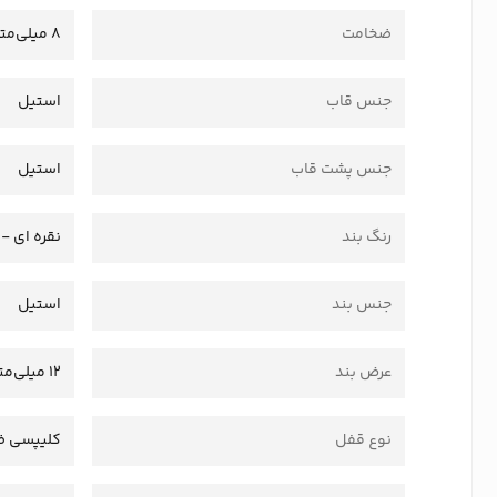
ضخامت
8 میلی‌متر
جنس قاب
استیل
جنس پشت قاب
استیل
رنگ بند
نقره ای - 
جنس بند
استیل
عرض بند
12 میلی‌متر
نوع قفل
کلیپسی ض