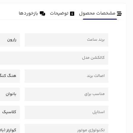
مشخصات محصول
توضیحات
بازخوردها
برند ساعت
رارون
کالکشن مدل
اصالت برند
هنگ کنگ
مناسب برای
بانوان
استایل
کلاسیک
تکنولوژی موتور
کوارتز (بات