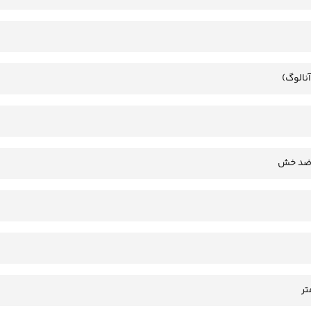
آنالوگ)
 ضد خش