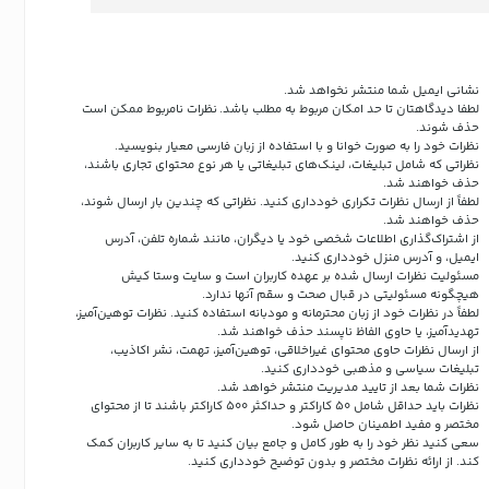
نشانی ایمیل شما منتشر نخواهد شد.
لطفا دیدگاهتان تا حد امکان مربوط به مطلب باشد. نظرات نامربوط ممکن است
حذف شوند.
نظرات خود را به صورت خوانا و با استفاده از زبان فارسی معیار بنویسید.
نظراتی که شامل تبلیغات، لینک‌های تبلیغاتی یا هر نوع محتوای تجاری باشند،
حذف خواهند شد.
لطفاً از ارسال نظرات تکراری خودداری کنید. نظراتی که چندین بار ارسال شوند،
حذف خواهند شد.
از اشتراک‌گذاری اطلاعات شخصی خود یا دیگران، مانند شماره تلفن، آدرس
ایمیل، و آدرس منزل خودداری کنید.
مسئولیت نظرات ارسال شده بر عهده کاربران است و سایت وستا کیش
هیچگونه مسئولیتی در قبال صحت و سقم آنها ندارد.
لطفاً در نظرات خود از زبان محترمانه و مودبانه استفاده کنید. نظرات توهین‌آمیز،
تهدیدآمیز، یا حاوی الفاظ ناپسند حذف خواهند شد.
از ارسال نظرات حاوی محتوای غیراخلاقی، توهین‌آمیز، تهمت، نشر اکاذیب،
تبلیغات سیاسی و مذهبی خودداری کنید.
نظرات شما بعد از تایید مدیریت منتشر خواهد شد.
نظرات باید حداقل شامل 50 کاراکتر و حداکثر 500 کاراکتر باشند تا از محتوای
مختصر و مفید اطمینان حاصل شود.
سعی کنید نظر خود را به طور کامل و جامع بیان کنید تا به سایر کاربران کمک
کند.
از ارائه نظرات مختصر و بدون توضیح خودداری کنید.