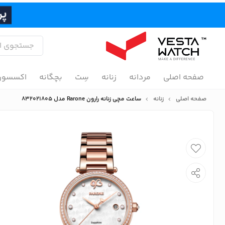
صفحه اصلی
مردانه
زنانه
سِت
بچگانه
اکسسور
صفحه اصلی
زنانه
ساعت مچی زنانه رارون Rarone مدل 832021805