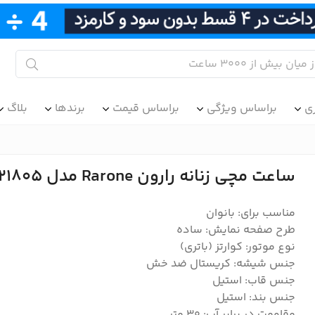
ی
براساس ویژگی
براساس قیمت
برندها
بلاگ
ساعت مچی زنانه رارون Rarone مدل 832021805
مناسب برای: بانوان
طرح صفحه نمایش: ساده
نوع موتور: کوارتز (باتری)
جنس شیشه: کریستال ضد خش
جنس قاب: استیل
جنس بند: استیل
مقاومت در برابر آب: 30 متر