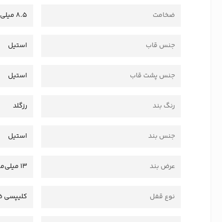
ضخامت
8.5 میلی‌متر
جنس قاب
استیل
جنس پشت قاب
استیل
رنگ بند
رزگلد
جنس بند
استیل
عرض بند
13 میلی‌متر
نوع قفل
کلیپسی ض