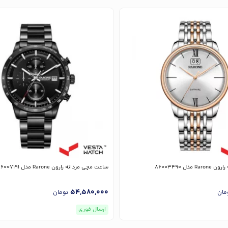
دل 86003490
ساعت مچی مردانه رارون Rarone مدل 86007191
54,580,000
مان
تومان
ارسال فوری