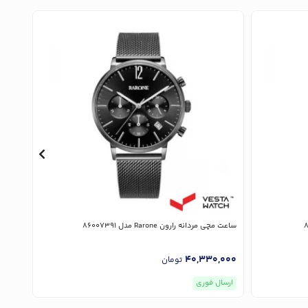
ساعت مچی مردانه رارون Rarone مدل 86007391
ساعت مچی ز
,000
40,330,000
تومان
ارسال فوری
ارسا