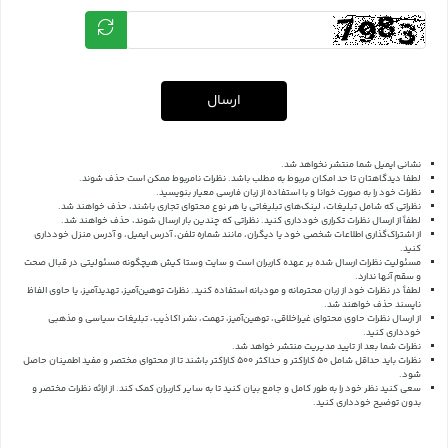
ارسال
نشانی ایمیل شما منتشر نخواهد شد.
لطفا دیدگاهتان تا حد امکان مربوط به مطلب باشد. نظرات نامربوط ممکن است حذف شوند.
نظرات خود را به صورت خوانا و با استفاده از زبان فارسی معیار بنویسید.
نظراتی که شامل تبلیغات، لینک‌های تبلیغاتی یا هر نوع محتوای تجاری باشند، حذف خواهند شد.
لطفاً از ارسال نظرات تکراری خودداری کنید. نظراتی که چندین بار ارسال شوند، حذف خواهند شد.
از اشتراک‌گذاری اطلاعات شخصی خود یا دیگران، مانند شماره تلفن، آدرس ایمیل، و آدرس منزل خودداری
کنید.
مسئولیت نظرات ارسال شده بر عهده کاربران است و سایت وستا کیش هیچگونه مسئولیتی در قبال صحت
و سقم آنها ندارد.
لطفاً در نظرات خود از زبان محترمانه و مودبانه استفاده کنید. نظرات توهین‌آمیز، تهدیدآمیز، یا حاوی الفاظ
ناپسند حذف خواهند شد.
از ارسال نظرات حاوی محتوای غیراخلاقی، توهین‌آمیز، تهمت، نشر اکاذیب، تبلیغات سیاسی و مذهبی
خودداری کنید.
نظرات شما بعد از تایید مدیریت منتشر خواهد شد.
نظرات باید حداقل شامل 50 کاراکتر و حداکثر 500 کاراکتر باشند تا از محتوای مختصر و مفید اطمینان حاصل
شود.
سعی کنید نظر خود را به طور کامل و جامع بیان کنید تا به سایر کاربران کمک کند.
از ارائه نظرات مختصر و
بدون توضیح خودداری کنید.