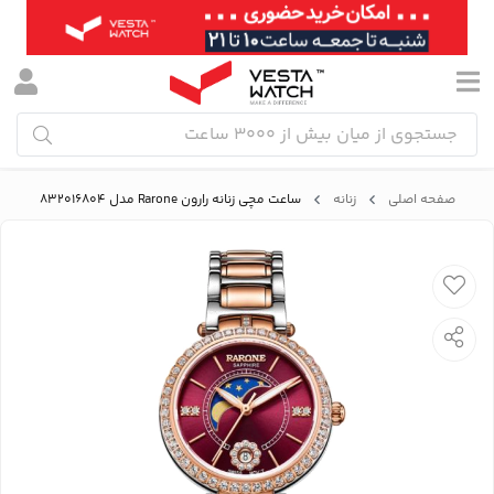
صفحه اصلی
زنانه
ساعت مچی زنانه رارون Rarone مدل 832016804