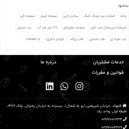
بخشها :
زنانه
اصالت برند هنگ کنگ
ساخت ژاپن
صفحه قرمز
صفحه گرد
شیشه کریستال ضد خش
صفحه عقربه‌ای
۳۰ متر ضد آب
بند استیل
بند نقره ای
قاب استیل
قاب رزگلد
کوارتز (باتری)
market-p
خدمات مشتریان
درباره ما
قوانین و مقررات
قلهک، خیابان شریعتی (رو به شمال)، نرسیده به خیابان یخچال، پلاک ۱۴۶۹،
طبقه اول، واحد یک
02122001734
02122004429