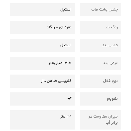
جنس پشت قاب
استیل
رنگ بند
نقره ای - رزگلد
جنس بند
استیل
عرض بند
13.5 میلی‌متر
نوع قفل
کلیپسی ضامن دار
تقویم
میزان مقاومت در
30 متر
برابر آب