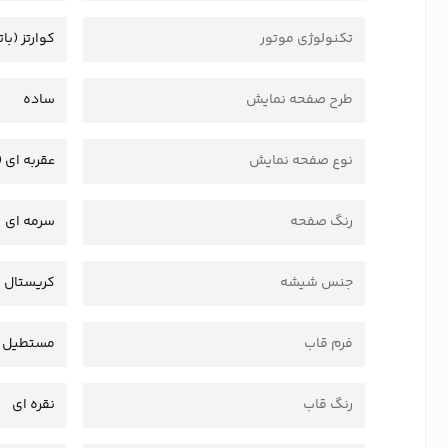
تکنولوژی موتور
کوارتز (بات
طرح صفحه نمایش
ساده
نوع صفحه نمایش
عقربه ای (
رنگ صفحه
سرمه ای
جنس شیشه
کریستال
فرم قاب
مستطیل
رنگ قاب
نقره ای