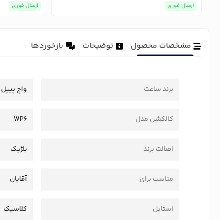
ارسال فوری
ارسال فوری
مشخصات محصول
توضیحات
بازخوردها
برند ساعت
واچ پیپل
کالکشن مدل
WP6
اصالت برند
بلژیک
مناسب برای
آقایان
استایل
کلاسیک