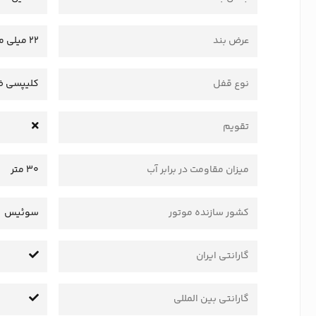
عرض بند
22 میلی متر
نوع قفل
کلیپسی ض
تقویم
میزان مقاومت در برابر آب
30 متر
کشور سازنده موتور
سوئیس
گارانتی ایران
گارانتی بین المللی