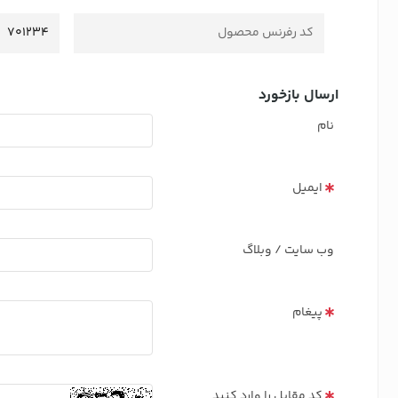
کد رفرنس محصول
701234
ارسال بازخورد
نام
ایمیل
وب سایت / وبلاگ
پیغام
کد مقابل را وارد کنید