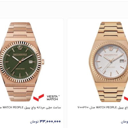
WATC مدل 700360
ساعت مچی مردانه واچ پیپل WATCH PEOPLE مدل 701202
33,000,000
ومان
تومان