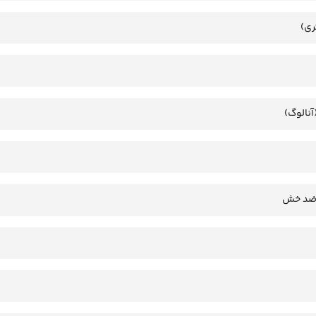
ری)
آنالوگ)
 ضد خش