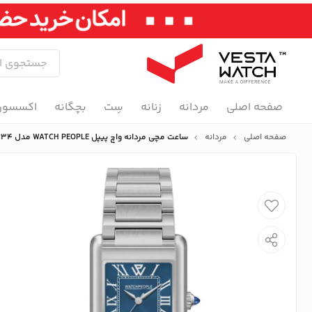
صفحه اصلی
مردانه
زنانه
سِت
بچگانه
اکسسور
صفحه اصلی
مردانه
ساعت مچی مردانه واچ پیپل WATCH PEOPLE مدل 701234