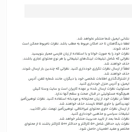
نشانی ایمیل شما منتشر نخواهد شد.
لطفا دیدگاهتان تا حد امکان مربوط به مطلب باشد. نظرات نامربوط ممکن است
حذف شوند.
نظرات خود را به صورت خوانا و با استفاده از زبان فارسی معیار بنویسید.
نظراتی که شامل تبلیغات، لینک‌های تبلیغاتی یا هر نوع محتوای تجاری باشند،
حذف خواهند شد.
لطفاً از ارسال نظرات تکراری خودداری کنید. نظراتی که چندین بار ارسال شوند،
حذف خواهند شد.
از اشتراک‌گذاری اطلاعات شخصی خود یا دیگران، مانند شماره تلفن، آدرس
ایمیل، و آدرس منزل خودداری کنید.
مسئولیت نظرات ارسال شده بر عهده کاربران است و سایت وستا کیش
هیچگونه مسئولیتی در قبال صحت و سقم آنها ندارد.
لطفاً در نظرات خود از زبان محترمانه و مودبانه استفاده کنید. نظرات توهین‌آمیز،
تهدیدآمیز، یا حاوی الفاظ ناپسند حذف خواهند شد.
از ارسال نظرات حاوی محتوای غیراخلاقی، توهین‌آمیز، تهمت، نشر اکاذیب،
تبلیغات سیاسی و مذهبی خودداری کنید.
نظرات شما بعد از تایید مدیریت منتشر خواهد شد.
نظرات باید حداقل شامل 50 کاراکتر و حداکثر 500 کاراکتر باشند تا از محتوای
مختصر و مفید اطمینان حاصل شود.