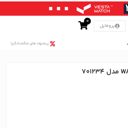
0
پروفایل
پیشنهاد های شگفت‌انگیز!