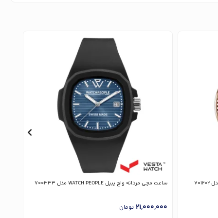
ساعت مچی مردانه واچ پیپل WATCH PEOPLE مدل 700333
ساعت مچی م
,000
21,000,000
تومان