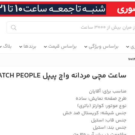
ی
براساس ویژگی
براساس قیمت
برندها
بلاگ
ساعت مچی مردانه واچ پیپل WATCH PEOPLE مدل 701234
مناسب برای: آقایان
طرح صفحه نمایش: ساده
نوع موتور: کوارتز (باتری)
جنس شیشه: کریستال ضد خش
جنس قاب: استیل
جنس بند: استیل
مقاومت در برابر آب: 30 متر