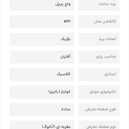
برند ساعت
واچ پیپل
کالکشن مدل
WP1
اصالت برند
بلژیک
مناسب برای
آقایان
استایل
کلاسیک
تکنولوژی موتور
کوارتز (باتری)
طرح صفحه نمایش
ساده
نوع صفحه نمایش
عقربه ای (آنالوگ)