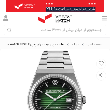
صفحه اصلی
مردانه
ساعت مچی مردانه واچ پیپل WATCH PEOPLE مدل 701167