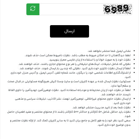
ارسال
نشانی ایمیل شما منتشر نخواهد شد.
لطفا دیدگاهتان تا حد امکان مربوط به مطلب باشد. نظرات نامربوط ممکن است حذف شوند.
نظرات خود را به صورت خوانا و با استفاده از زبان فارسی معیار بنویسید.
نظراتی که شامل تبلیغات، لینک‌های تبلیغاتی یا هر نوع محتوای تجاری باشند، حذف خواهند شد.
لطفاً از ارسال نظرات تکراری خودداری کنید. نظراتی که چندین بار ارسال شوند، حذف خواهند شد.
از اشتراک‌گذاری اطلاعات شخصی خود یا دیگران، مانند شماره تلفن، آدرس ایمیل، و آدرس منزل خودداری
کنید.
مسئولیت نظرات ارسال شده بر عهده کاربران است و سایت وستا کیش هیچگونه مسئولیتی در قبال صحت
و سقم آنها ندارد.
لطفاً در نظرات خود از زبان محترمانه و مودبانه استفاده کنید. نظرات توهین‌آمیز، تهدیدآمیز، یا حاوی الفاظ
ناپسند حذف خواهند شد.
از ارسال نظرات حاوی محتوای غیراخلاقی، توهین‌آمیز، تهمت، نشر اکاذیب، تبلیغات سیاسی و مذهبی
خودداری کنید.
نظرات شما بعد از تایید مدیریت منتشر خواهد شد.
نظرات باید حداقل شامل 50 کاراکتر و حداکثر 500 کاراکتر باشند تا از محتوای مختصر و مفید اطمینان حاصل
شود.
سعی کنید نظر خود را به طور کامل و جامع بیان کنید تا به سایر کاربران کمک کند.
از ارائه نظرات مختصر و
بدون توضیح خودداری کنید.