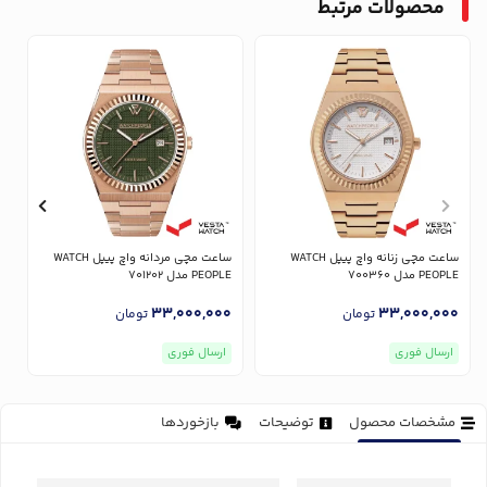
محصولات مرتبط
ساعت مچی زنانه واچ پیپل WATCH
ساعت مچی مردانه واچ پیپل WATCH
PEOPLE مدل 700360
PEOPLE مدل 701202
LE
0
33,000,000
33,000,000
تومان
تومان
ارسال فوری
ارسال فوری
مشخصات محصول
توضیحات
بازخوردها