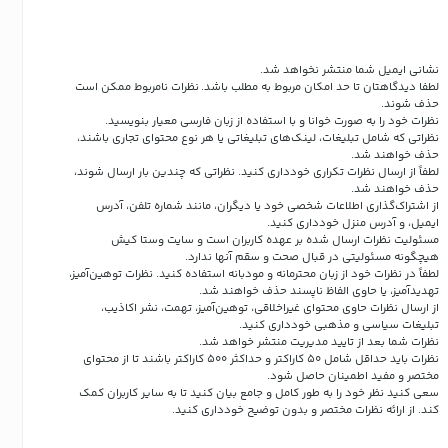
نشانی ایمیل شما منتشر نخواهد شد.
لطفا دیدگاهتان تا حد امکان مربوط به مطلب باشد. نظرات نامربوط ممکن است
حذف شوند.
نظرات خود را به صورت خوانا و با استفاده از زبان فارسی معیار بنویسید.
نظراتی که شامل تبلیغات، لینک‌های تبلیغاتی یا هر نوع محتوای تجاری باشند،
حذف خواهند شد.
لطفاً از ارسال نظرات تکراری خودداری کنید. نظراتی که چندین بار ارسال شوند،
حذف خواهند شد.
از اشتراک‌گذاری اطلاعات شخصی خود یا دیگران، مانند شماره تلفن، آدرس
ایمیل، و آدرس منزل خودداری کنید.
مسئولیت نظرات ارسال شده بر عهده کاربران است و سایت وستا کیش
هیچگونه مسئولیتی در قبال صحت و سقم آنها ندارد.
لطفاً در نظرات خود از زبان محترمانه و مودبانه استفاده کنید. نظرات توهین‌آمیز،
تهدیدآمیز، یا حاوی الفاظ ناپسند حذف خواهند شد.
از ارسال نظرات حاوی محتوای غیراخلاقی، توهین‌آمیز، تهمت، نشر اکاذیب،
تبلیغات سیاسی و مذهبی خودداری کنید.
نظرات شما بعد از تایید مدیریت منتشر خواهد شد.
نظرات باید حداقل شامل 50 کاراکتر و حداکثر 500 کاراکتر باشند تا از محتوای
مختصر و مفید اطمینان حاصل شود.
سعی کنید نظر خود را به طور کامل و جامع بیان کنید تا به سایر کاربران کمک
کند.
از ارائه نظرات مختصر و بدون توضیح خودداری کنید.