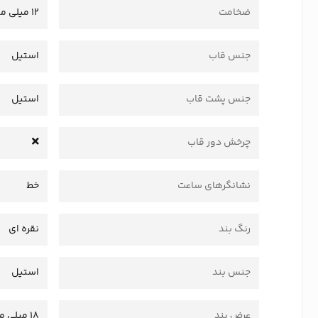
ضخامت
12 میلی متر
جنس قاب
استیل
جنس پشت قاب
استیل
چرخش دور قاب
نشانگرهای ساعت
خط
رنگ بند
نقره ای
جنس بند
استیل
عرض بند
18 میلی متر