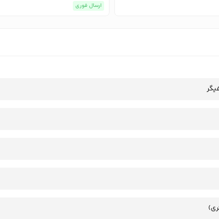
ارسال فوری
یگر
ری)