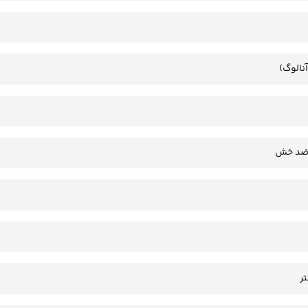
آنالوگ)
 ضد خش