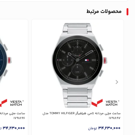
محصولات مرتبط
ساعت مچی مردانه تامی هیلفیگر TOMMY HILFIGER مدل
1791896
1791897
34,230,000
34,230,000
تومان
ت