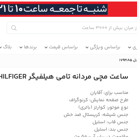
ی
براساس ویژگی
براساس قیمت
برندها
بلاگ
ساعت مچی مردانه تامی هیلفیگر TOMMY HILFIGER مدل 1792185
مناسب برای: آقایان
طرح صفحه نمایش: کرنوگراف
نوع موتور: کوارتز (باتری)
جنس شیشه: کریستال ضد خش
جنس قاب: استیل
جنس بند: استیل
مقاومت در برابر آب: 50 متر