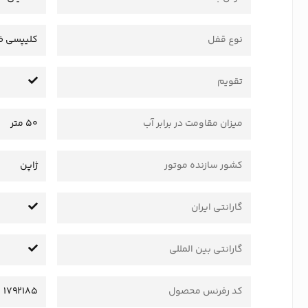
نوع قفل
کلیپسی ض
تقویم
میزان مقاومت در برابر آب
50 متر
کشور سازنده موتور
ژاپن
گارانتی ایران
گارانتی بین المللی
کد رفرنس محصول
1792185