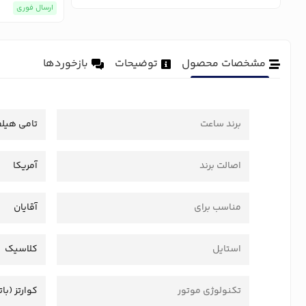
ارسال فوری
مشخصات محصول
توضیحات
بازخوردها
برند ساعت
تامی هیلف
اصالت برند
آمریکا
مناسب برای
آقایان
استایل
کلاسیک
تکنولوژی موتور
کوارتز (بات