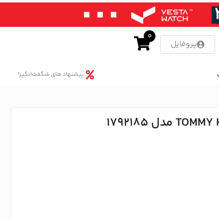
0
پروفایل
پیشنهاد های شگفت‌انگیز!