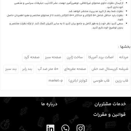
از ارسال نظرات حاوی محتوای غیراخلاقی، توهین‌آمیز، تهمت، نشر اکاذیب، تبلیغات سیاسی و مذهبی
خودداری کنید.
نظرات شما بعد از تایید مدیریت منتشر خواهد شد.
نظرات باید حداقل شامل 50 کاراکتر و حداکثر 500 کاراکتر باشند تا از محتوای مختصر و مفید اطمینان حاصل
شود.
سعی کنید نظر خود را به طور کامل و جامع بیان کنید تا به سایر کاربران کمک کند.
از ارائه نظرات مختصر و
بدون توضیح خودداری کنید.
بخشها :
مردانه
اصالت برند آمریکا
ساخت ژاپن
صفحه سبز
صفحه گرد
شیشه کریستال ضد خش
صفحه عقربه‌ای
۵۰ متر ضد آب
بند رابر
بند سبز
قاب رزین
قاب طوسی
کوارتز (باتری)
market-p
خدمات مشتریان
درباره ما
قوانین و مقررات