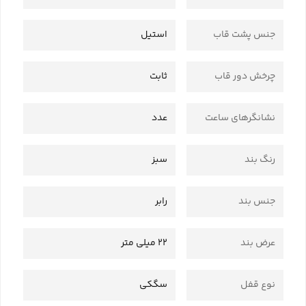
جنس پشت قاب
استیل
چرخش دور قاب
ثابت
نشانگرهای ساعت
عدد
رنگ بند
سبز
جنس بند
رابر
عرض بند
22 میلی متر
نوع قفل
سگکی