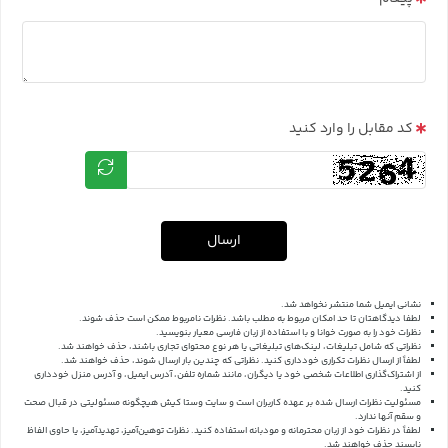
کد مقابل را وارد کنید
ارسال
نشانی ایمیل شما منتشر نخواهد شد.
لطفا دیدگاهتان تا حد امکان مربوط به مطلب باشد. نظرات نامربوط ممکن است حذف شوند.
نظرات خود را به صورت خوانا و با استفاده از زبان فارسی معیار بنویسید.
نظراتی که شامل تبلیغات، لینک‌های تبلیغاتی یا هر نوع محتوای تجاری باشند، حذف خواهند شد.
لطفاً از ارسال نظرات تکراری خودداری کنید. نظراتی که چندین بار ارسال شوند، حذف خواهند شد.
از اشتراک‌گذاری اطلاعات شخصی خود یا دیگران، مانند شماره تلفن، آدرس ایمیل، و آدرس منزل خودداری
کنید.
مسئولیت نظرات ارسال شده بر عهده کاربران است و سایت وستا کیش هیچگونه مسئولیتی در قبال صحت
و سقم آنها ندارد.
لطفاً در نظرات خود از زبان محترمانه و مودبانه استفاده کنید. نظرات توهین‌آمیز، تهدیدآمیز، یا حاوی الفاظ
ناپسند حذف خواهند شد.