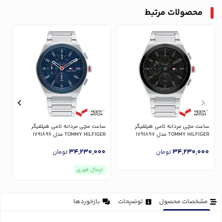
محصولات مرتبط
ساعت مچی مردانه تامی هیلفیگر
ساعت مچی مردانه تامی هیلفیگر
س
TOMMY HILFIGER مدل 1791897
TOMMY HILFIGER مدل 1791896
ER
0
34,230,000
34,230,000
تومان
تومان
ارسال فوری
مشخصات محصول
توضیحات
بازخوردها