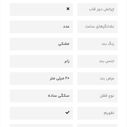
چرخش دور قاب
نشانگرهای ساعت
عدد
رنگ بند
مشکی
جنس بند
رابر
عرض بند
20 میلی متر
نوع قفل
سکگی ساده
تقویم