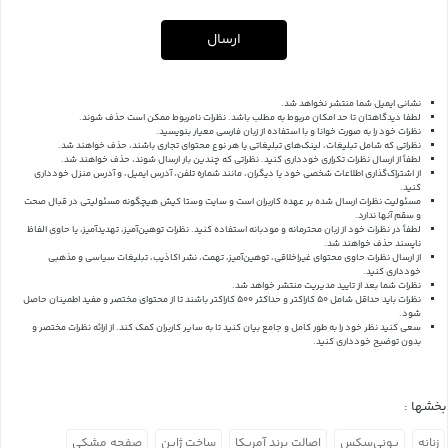
ارسال
نشانی ایمیل شما منتشر نخواهد شد.
لطفا دیدگاهتان تا حد امکان مربوط به مطلب باشد. نظرات نامربوط ممکن است حذف شوند.
نظرات خود را به صورت خوانا و با استفاده از زبان فارسی معیار بنویسید.
نظراتی که شامل تبلیغات، لینک‌های تبلیغاتی یا هر نوع محتوای تجاری باشند، حذف خواهند شد.
لطفاً از ارسال نظرات تکراری خودداری کنید. نظراتی که چندین بار ارسال شوند، حذف خواهند شد.
از اشتراک‌گذاری اطلاعات شخصی خود یا دیگران، مانند شماره تلفن، آدرس ایمیل، و آدرس منزل خودداری
کنید.
مسئولیت نظرات ارسال شده بر عهده کاربران است و سایت وستا کیش هیچگونه مسئولیتی در قبال صحت
و سقم آنها ندارد.
لطفاً در نظرات خود از زبان محترمانه و مودبانه استفاده کنید. نظرات توهین‌آمیز، تهدیدآمیز، یا حاوی الفاظ
ناپسند حذف خواهند شد.
از ارسال نظرات حاوی محتوای غیراخلاقی، توهین‌آمیز، تهمت، نشر اکاذیب، تبلیغات سیاسی و مذهبی
خودداری کنید.
نظرات شما بعد از تایید مدیریت منتشر خواهد شد.
نظرات باید حداقل شامل 50 کاراکتر و حداکثر 500 کاراکتر باشند تا از محتوای مختصر و مفید اطمینان حاصل
شود.
سعی کنید نظر خود را به طور کامل و جامع بیان کنید تا به سایر کاربران کمک کند.
از ارائه نظرات مختصر و
بدون توضیح خودداری کنید.
بخشها :
زنانه
یونی‌سکس
اصالت برند آمریکا
ساخت ژاپن
صفحه مشکی