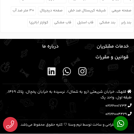
صفحه مربعی
شیشه کریستال ضد خش
صفحه دیجیتال
۳۰ متر ضد آب
بند رابر
بند مشکی
قاب استیل
قاب مشکی
کوارتز (باتری)
خدمات مشتریان
درباره ما
قوانین و مقررات
قلهک، خیابان شریعتی (رو به شمال)، نرسیده به خیابان یخچال، پلاک ۱۴۶۹،
طبقه اول، واحد یک
02122001734
02122004429
طراحی و ساخت توسط تیم وستا 🤍 کلیه حقوق محفوظ می‌باشد.