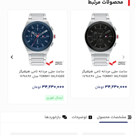
محصولات مرتبط
ساعت مچی مردانه تامی هیلفیگر
ساعت مچی مردانه تامی هیلفیگر
س
TOMMY HILFIGER مدل 1791897
TOMMY HILFIGER مدل 1791896
ER
0
34,230,000
34,230,000
تومان
تومان
ارسال فوری
مشخصات محصول
توضیحات
بازخوردها