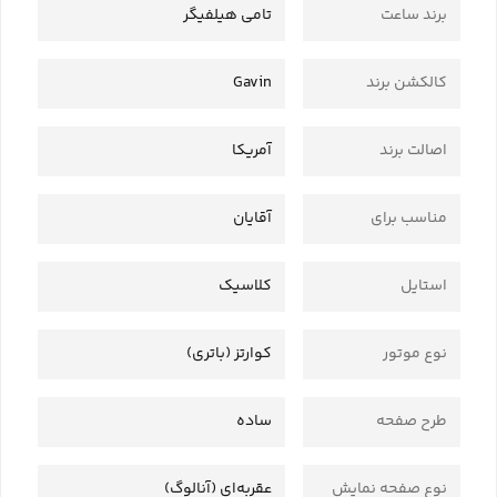
برند ساعت
تامی هیلفیگر
کالکشن برند
Gavin
اصالت برند
آمریکا
مناسب برای
آقایان
استایل
کلاسیک
نوع موتور
کوارتز (باتری)
طرح صفحه
ساده
نوع صفحه نمایش
عقربه‌ای (آنالوگ)