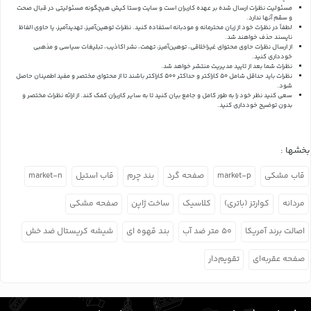
مسئولیت نظرات ارسال شده بر عهده کاربران است و سایت وستا کیش هیچگونه مسئولیتی در قبال صحت
و سقم آنها ندارد.
لطفاً در نظرات خود از زبان محترمانه و مودبانه استفاده کنید. نظرات توهین‌آمیز، تهدیدآمیز، یا حاوی الفاظ
ناپسند حذف خواهند شد.
از ارسال نظرات حاوی محتوای غیراخلاقی، توهین‌آمیز، تهمت، نشر اکاذیب، تبلیغات سیاسی و مذهبی
خودداری کنید.
نظرات شما بعد از تایید مدیریت منتشر خواهد شد.
نظرات باید حداقل شامل 50 کاراکتر و حداکثر 500 کاراکتر باشند تا از محتوای مختصر و مفید اطمینان حاصل
شود.
سعی کنید نظر خود را به طور کامل و جامع بیان کنید تا به سایر کاربران کمک کند.
از ارائه نظرات مختصر و
بدون توضیح خودداری کنید.
بخشها :
قاب مشکی
market-p
صفحه گرد
بند چرم
قاب استیل
market-n
مردانه
کوارتز (باتری)
کلاسیک
ساخت ژاپن
صفحه مشکی
اصالت برند آمریکا
۵۰ متر ضد آب
بند قهوه ای
شیشه کریستال ضد خش
صفحه عقربه‌ای
تقویم‌دار