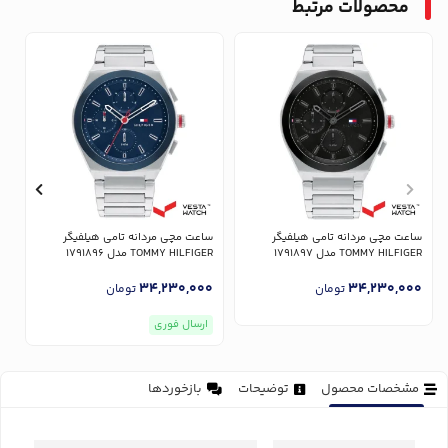
محصولات مرتبط
ساعت مچی مردانه تامی هیلفیگر
ساعت مچی مردانه تامی هیلفیگر
س
TOMMY HILFIGER مدل 1791897
TOMMY HILFIGER مدل 1791896
ER
0
34,230,000
34,230,000
تومان
تومان
ارسال فوری
مشخصات محصول
توضیحات
بازخوردها