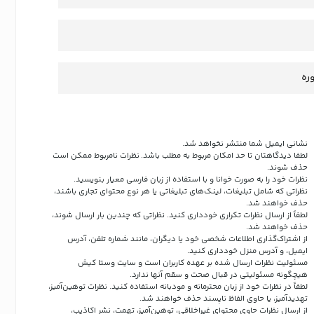
ره
نشانی ایمیل شما منتشر نخواهد شد.
لطفا دیدگاهتان تا حد امکان مربوط به مطلب باشد. نظرات نامربوط ممکن است
حذف شوند.
نظرات خود را به صورت خوانا و با استفاده از زبان فارسی معیار بنویسید.
نظراتی که شامل تبلیغات، لینک‌های تبلیغاتی یا هر نوع محتوای تجاری باشند،
حذف خواهند شد.
لطفاً از ارسال نظرات تکراری خودداری کنید. نظراتی که چندین بار ارسال شوند،
حذف خواهند شد.
از اشتراک‌گذاری اطلاعات شخصی خود یا دیگران، مانند شماره تلفن، آدرس
ایمیل، و آدرس منزل خودداری کنید.
مسئولیت نظرات ارسال شده بر عهده کاربران است و سایت وستا کیش
هیچگونه مسئولیتی در قبال صحت و سقم آنها ندارد.
لطفاً در نظرات خود از زبان محترمانه و مودبانه استفاده کنید. نظرات توهین‌آمیز،
تهدیدآمیز، یا حاوی الفاظ ناپسند حذف خواهند شد.
از ارسال نظرات حاوی محتوای غیراخلاقی، توهین‌آمیز، تهمت، نشر اکاذیب،