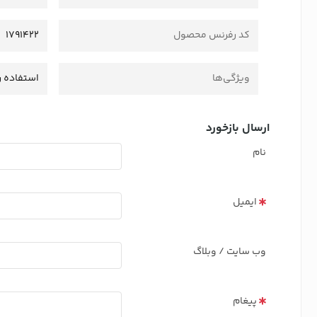
کد رفرنس محصول
1791422
ویژگی‌ها
استفاده ر
ارسال بازخورد
نام
ایمیل
وب سایت / وبلاگ
پیغام