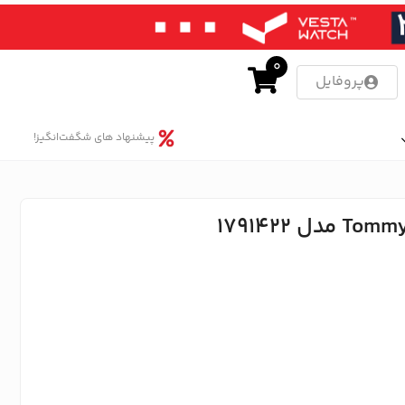
0
پروفایل
پیشنهاد های شگفت‌انگیز!