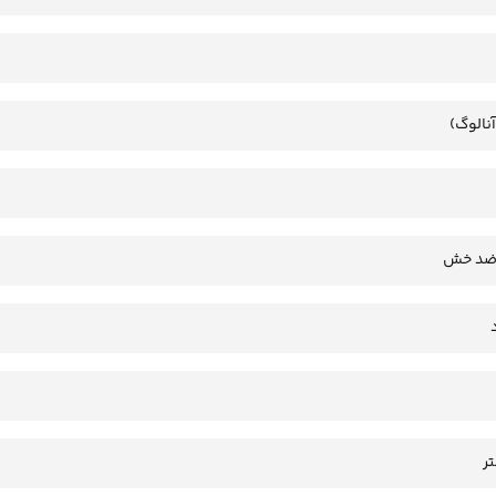
آنالوگ)
 ضد خش