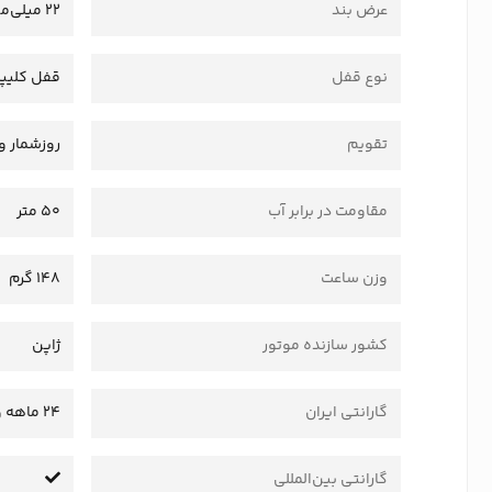
عرض بند
22 میلی‌متر
نوع قفل
قفل کلیپ
تقویم
روزشمار و
مقاومت در برابر آب
50 متر
وزن ساعت
148 گرم
کشور سازنده موتور
ژاپن
گارانتی ایران
24 ماهه وستا سرویس
گارانتی بین‌المللی