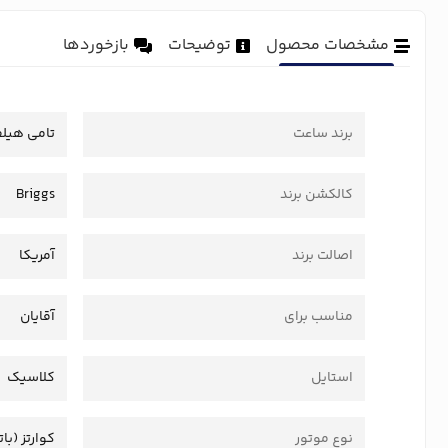
مشخصات محصول
توضیحات
بازخوردها
برند ساعت
تامی هیلف
کالکشن برند
Briggs
اصالت برند
آمریکا
مناسب برای
آقایان
استایل
کلاسیک
نوع موتور
کوارتز (بات