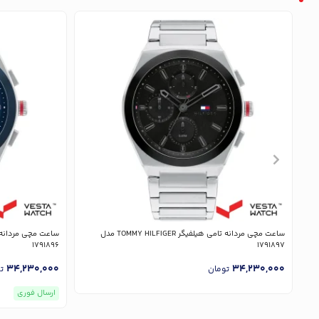
ساعت مچی مردانه تامی هیلفیگر TOMMY HILFIGER مدل
1791896
1791897
34,230,000
34,230,000
تومان
ت
ارسال فوری