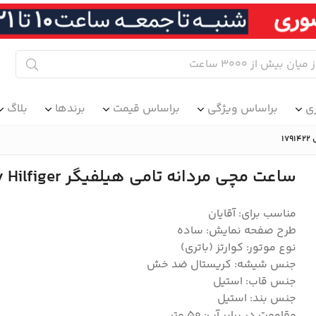
ی
براساس ویژگی
براساس قیمت
برندها
بلاگ
ساعت مچی مردانه تامی هیلفیگر Tommy Hilfiger مدل 1791422
مناسب برای: آقایان
طرح صفحه نمایش: ساده
نوع موتور: کوارتز (باتری)
جنس شیشه: کریستال ضد خش
جنس قاب: استیل
جنس بند: استیل
مقاومت در برابر آب: ۵۰ متر