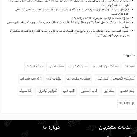
لطفاً در نظرات خود از زبان محترمانه و مودبانه استفاده کنید. نظرات توهین‌آمیز، تهدیدآمیز، یا حاوی الفاظ
ناپسند حذف خواهند شد.
از ارسال نظرات حاوی محتوای غیراخلاقی، توهین‌آمیز، تهمت، نشر اکاذیب، تبلیغات سیاسی و مذهبی
خودداری کنید.
نظرات شما بعد از تایید مدیریت منتشر خواهد شد.
نظرات باید حداقل شامل 50 کاراکتر و حداکثر 500 کاراکتر باشند تا از محتوای مختصر و مفید اطمینان حاصل
شود.
سعی کنید نظر خود را به طور کامل و جامع بیان کنید تا به سایر کاربران کمک کند.
از ارائه نظرات مختصر و
بدون توضیح خودداری کنید.
بخشها :
مردانه
اصالت برند آمریکا
ساخت ژاپن
صفحه آبی
صفحه گرد
شیشه کریستال ضد خش
صفحه عقربه‌ای
تقویم‌دار
۵۰ متر ضد آب
بند حصیر
بند آبی
قاب استیل
قاب آبی
کوارتز (باتری)
کلاسیک
market-p
خدمات مشتریان
درباره ما