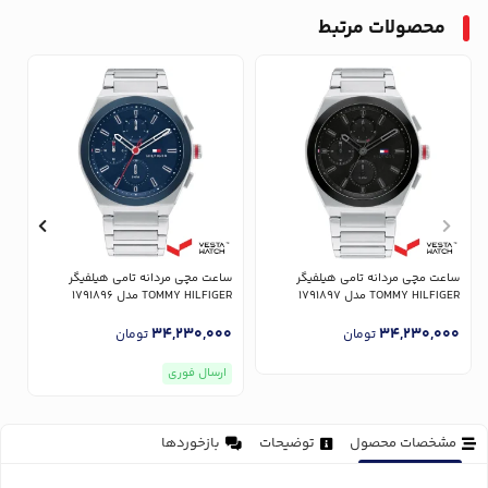
محصولات مرتبط
ساعت مچی مردانه تامی هیلفیگر
ساعت مچی مردانه تامی هیلفیگر
س
TOMMY HILFIGER مدل 1791897
TOMMY HILFIGER مدل 1791896
ER
0
34,230,000
34,230,000
تومان
تومان
ارسال فوری
مشخصات محصول
توضیحات
بازخوردها