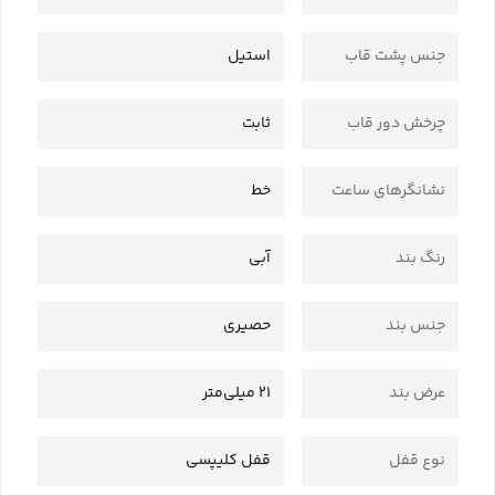
جنس پشت قاب
استیل
چرخش دور قاب
ثابت
نشانگرهای ساعت
خط
رنگ بند
آبی
جنس بند
حصیری
عرض بند
21 میلی‌متر
نوع قفل
قفل کلیپسی