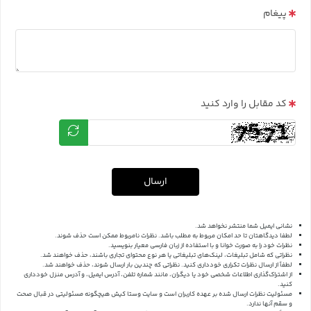
پیغام
کد مقابل را وارد کنید
ارسال
نشانی ایمیل شما منتشر نخواهد شد.
لطفا دیدگاهتان تا حد امکان مربوط به مطلب باشد. نظرات نامربوط ممکن است حذف شوند.
نظرات خود را به صورت خوانا و با استفاده از زبان فارسی معیار بنویسید.
نظراتی که شامل تبلیغات، لینک‌های تبلیغاتی یا هر نوع محتوای تجاری باشند، حذف خواهند شد.
لطفاً از ارسال نظرات تکراری خودداری کنید. نظراتی که چندین بار ارسال شوند، حذف خواهند شد.
از اشتراک‌گذاری اطلاعات شخصی خود یا دیگران، مانند شماره تلفن، آدرس ایمیل، و آدرس منزل خودداری
کنید.
مسئولیت نظرات ارسال شده بر عهده کاربران است و سایت وستا کیش هیچگونه مسئولیتی در قبال صحت
و سقم آنها ندارد.