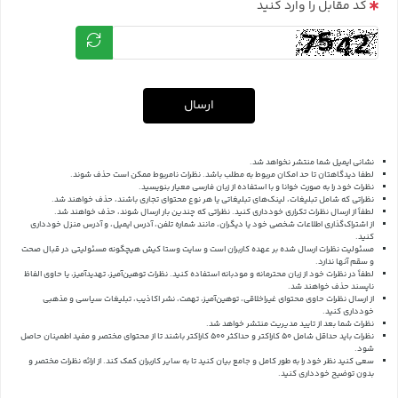
کد مقابل را وارد کنید
ارسال
نشانی ایمیل شما منتشر نخواهد شد.
لطفا دیدگاهتان تا حد امکان مربوط به مطلب باشد. نظرات نامربوط ممکن است حذف شوند.
نظرات خود را به صورت خوانا و با استفاده از زبان فارسی معیار بنویسید.
نظراتی که شامل تبلیغات، لینک‌های تبلیغاتی یا هر نوع محتوای تجاری باشند، حذف خواهند شد.
لطفاً از ارسال نظرات تکراری خودداری کنید. نظراتی که چندین بار ارسال شوند، حذف خواهند شد.
از اشتراک‌گذاری اطلاعات شخصی خود یا دیگران، مانند شماره تلفن، آدرس ایمیل، و آدرس منزل خودداری
کنید.
مسئولیت نظرات ارسال شده بر عهده کاربران است و سایت وستا کیش هیچگونه مسئولیتی در قبال صحت
و سقم آنها ندارد.
لطفاً در نظرات خود از زبان محترمانه و مودبانه استفاده کنید. نظرات توهین‌آمیز، تهدیدآمیز، یا حاوی الفاظ
ناپسند حذف خواهند شد.
از ارسال نظرات حاوی محتوای غیراخلاقی، توهین‌آمیز، تهمت، نشر اکاذیب، تبلیغات سیاسی و مذهبی
خودداری کنید.
نظرات شما بعد از تایید مدیریت منتشر خواهد شد.
نظرات باید حداقل شامل 50 کاراکتر و حداکثر 500 کاراکتر باشند تا از محتوای مختصر و مفید اطمینان حاصل
شود.
سعی کنید نظر خود را به طور کامل و جامع بیان کنید تا به سایر کاربران کمک کند.
از ارائه نظرات مختصر و
بدون توضیح خودداری کنید.