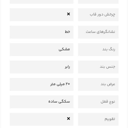
چرخش دور قاب
نشانگرهای ساعت
خط
رنگ بند
مشکی
جنس بند
رابر
عرض بند
20 میلی متر
نوع قفل
سکگی ساده
تقویم