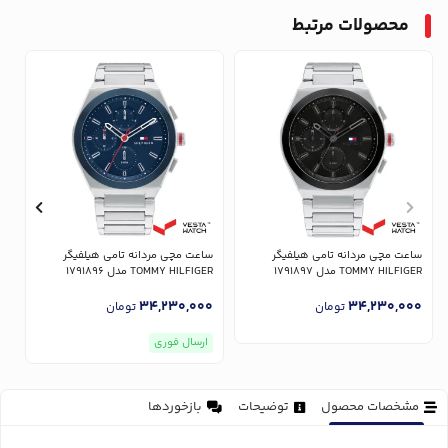
محصولات مرتبط
ساعت مچی مردانه تامی هیلفیگر
ساعت مچی مردانه تامی هیلفیگر
س
TOMMY HILFIGER مدل 1791897
TOMMY HILFIGER مدل 1791896
ER
0
34,230,000
34,230,000
تومان
تومان
ارسال فوری
مشخصات محصول
توضیحات
بازخوردها