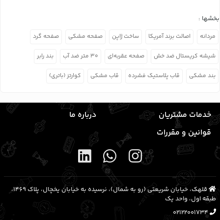
بخشها :
مردانه
اصالت برند آمریکا
ساخت ژاپن
صفحه مشکی
صفحه گرد
شیشه کریستال ضد خش
صفحه عقربه‌ای
۳۰ متر ضد آب
بند رابر
بند مشکی
قاب پلاستیک فشرده
قاب مشکی
کوارتز (باتری)
خدمات مشتریان
درباره ما
قوانین و مقررات
قلهک، خیابان شریعتی (رو به شمال)، نرسیده به خیابان یخچال، پلاک ۱۴۶۹،
طبقه اول، واحد یک
02122001734