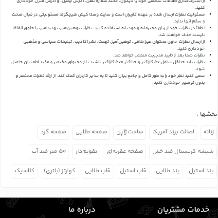
از اشتراک‌گذاری اطلاعات شخصی خود یا دیگران، مانند شماره تلفن، آدرس ایمیل، و آدرس منزل خودداری
کنید.
مسئولیت نظرات ارسال شده بر عهده کاربران است و سایت وستا کیش هیچگونه مسئولیتی در قبال صحت
و سقم آنها ندارد.
لطفاً در نظرات خود از زبان محترمانه و مودبانه استفاده کنید. نظرات توهین‌آمیز، تهدیدآمیز، یا حاوی الفاظ
ناپسند حذف خواهند شد.
از ارسال نظرات حاوی محتوای غیراخلاقی، توهین‌آمیز، تهمت، نشر اکاذیب، تبلیغات سیاسی و مذهبی
خودداری کنید.
نظرات شما بعد از تایید مدیریت منتشر خواهد شد.
نظرات باید حداقل شامل 50 کاراکتر و حداکثر 500 کاراکتر باشند تا از محتوای مختصر و مفید اطمینان حاصل
شود.
سعی کنید نظر خود را به طور کامل و جامع بیان کنید تا به سایر کاربران کمک کند.
از ارائه نظرات مختصر و
بدون توضیح خودداری کنید.
بخشها :
زنانه
اصالت برند آمریکا
ساخت ژاپن
صفحه طلایی
صفحه گرد
شیشه کریستال ضد خش
صفحه عقربه‌ای
تقویم‌دار
۵۰ متر ضد آب
بند استیل
بند طلایی
قاب استیل
قاب طلایی
کوارتز (باتری)
کلاسیک
خدمات مشتریان
درباره ما