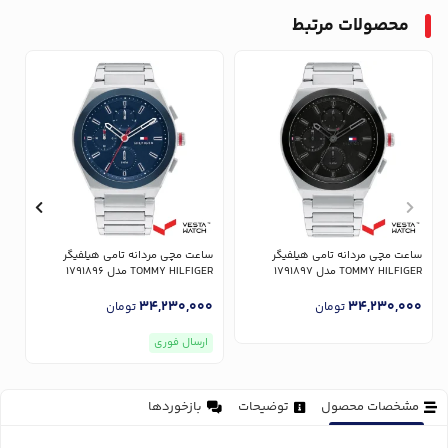
محصولات مرتبط
ساعت مچی مردانه تامی هیلفیگر
ساعت مچی مردانه تامی هیلفیگر
س
TOMMY HILFIGER مدل 1791897
TOMMY HILFIGER مدل 1791896
ER
0
34,230,000
34,230,000
تومان
تومان
ارسال فوری
مشخصات محصول
توضیحات
بازخوردها