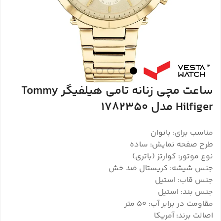
ساعت مچی زنانه تامی هیلفیگر Tommy
Hilfiger مدل 1782350
مناسب برای: بانوان
طرح صفحه نمایش: ساده
نوع موتور: کوارتز (باتری)
جنس شیشه: کریستال ضد خش
جنس قاب: استیل
جنس بند: استیل
مقاومت در برابر آب: ۵۰ متر
اصالت برند: آمریکا