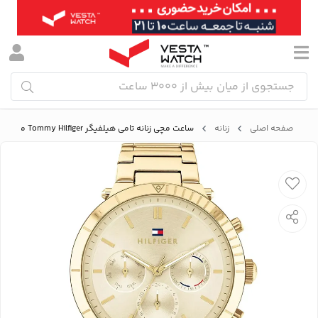
صفحه اصلی
زنانه
ساعت مچی زنانه تامی هیلفیگر Tommy Hilfiger مدل 1782350