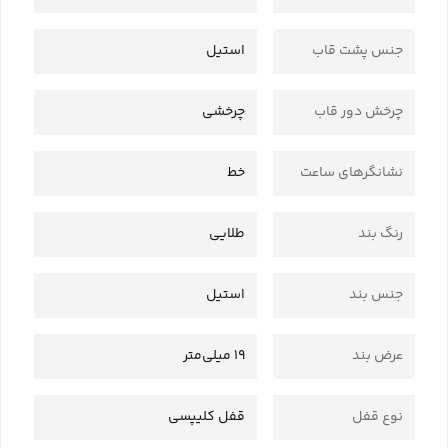
جنس پشت قاب
استیل
چرخش دور قاب
چرخشی
نشانگرهای ساعت
خط
رنگ بند
طلایی
جنس بند
استیل
عرض بند
19 میلی‌متر
نوع قفل
قفل کلیپسی