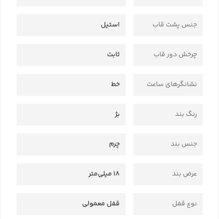
جنس پشت قاب
استیل
چرخش دور قاب
ثابت
نشانگرهای ساعت
خط
رنگ بند
بژ
جنس بند
چرم
عرض بند
18 میلی‌متر
نوع قفل
قفل معمولی