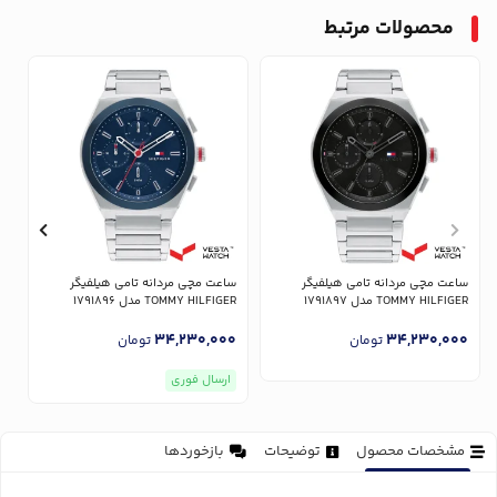
محصولات مرتبط
ساعت مچی مردانه تامی هیلفیگر
ساعت مچی مردانه تامی هیلفیگر
س
TOMMY HILFIGER مدل 1791897
TOMMY HILFIGER مدل 1791896
ER
0
34,230,000
34,230,000
تومان
تومان
ارسال فوری
مشخصات محصول
توضیحات
بازخوردها