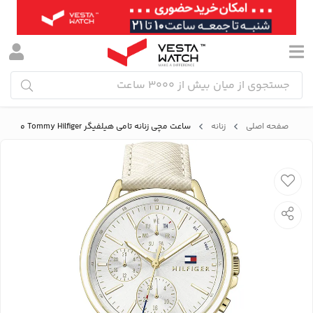
صفحه اصلی
زنانه
ساعت مچی زنانه تامی هیلفیگر Tommy Hilfiger مدل 1781790