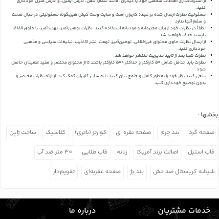
از اشتراک‌گذاری اطلاعات شخصی خود یا دیگران، مانند شماره تلفن، آدرس ایمیل، و آدرس منزل خودداری
کنید.
مسئولیت نظرات ارسال شده بر عهده کاربران است و سایت وستا کیش هیچگونه مسئولیتی در قبال صحت
و سقم آنها ندارد.
لطفاً در نظرات خود از زبان محترمانه و مودبانه استفاده کنید. نظرات توهین‌آمیز، تهدیدآمیز، یا حاوی الفاظ
ناپسند حذف خواهند شد.
از ارسال نظرات حاوی محتوای غیراخلاقی، توهین‌آمیز، تهمت، نشر اکاذیب، تبلیغات سیاسی و مذهبی
خودداری کنید.
نظرات شما بعد از تایید مدیریت منتشر خواهد شد.
نظرات باید حداقل شامل 50 کاراکتر و حداکثر 500 کاراکتر باشند تا از محتوای مختصر و مفید اطمینان حاصل
شود.
سعی کنید نظر خود را به طور کامل و جامع بیان کنید تا به سایر کاربران کمک کند.
از ارائه نظرات مختصر و
بدون توضیح خودداری کنید.
بخشها :
صفحه گرد
بند چرم
صفحه نقره ای
کوارتز (باتری)
کلاسیک
ساخت ژاپن
قاب استیل
اصالت برند آمریکا
زنانه
قاب طلایی
۳۰ متر ضد آب
شیشه کریستال ضد خش
بند بژ
صفحه عقربه‌ای
تقویم‌دار
خدمات مشتریان
درباره ما