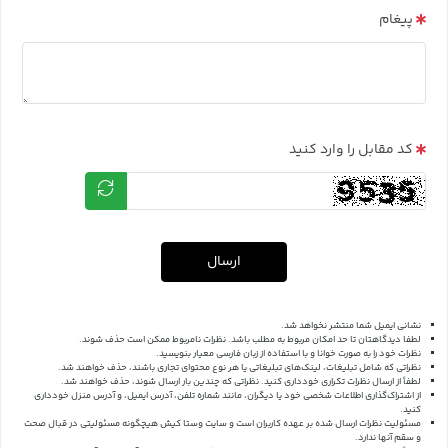
پیغام
کد مقابل را وارد کنید
ارسال
نشانی ایمیل شما منتشر نخواهد شد.
لطفا دیدگاهتان تا حد امکان مربوط به مطلب باشد. نظرات نامربوط ممکن است حذف شوند.
نظرات خود را به صورت خوانا و با استفاده از زبان فارسی معیار بنویسید.
نظراتی که شامل تبلیغات، لینک‌های تبلیغاتی یا هر نوع محتوای تجاری باشند، حذف خواهند شد.
لطفاً از ارسال نظرات تکراری خودداری کنید. نظراتی که چندین بار ارسال شوند، حذف خواهند شد.
از اشتراک‌گذاری اطلاعات شخصی خود یا دیگران، مانند شماره تلفن، آدرس ایمیل، و آدرس منزل خودداری
کنید.
مسئولیت نظرات ارسال شده بر عهده کاربران است و سایت وستا کیش هیچگونه مسئولیتی در قبال صحت
و سقم آنها ندارد.