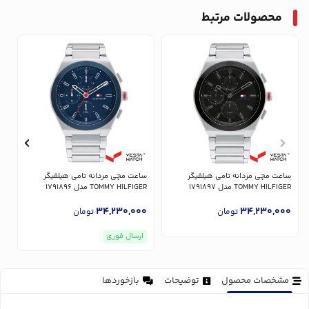
محصولات مرتبط
ساعت مچی مردانه تامی هیلفیگر
ساعت مچی مردانه تامی هیلفیگر
س
TOMMY HILFIGER مدل 1791897
TOMMY HILFIGER مدل 1791896
ER
0
34,230,000
34,230,000
تومان
تومان
ارسال فوری
مشخصات محصول
توضیحات
بازخوردها