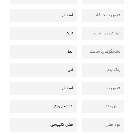
جنس پشت قاب
استیل
چرخش دور قاب
ثابت
نشانگرهای ساعت
خط
رنگ بند
آبی
جنس بند
استیل
عرض بند
24 میلی‌متر
نوع قفل
قفل کلیپسی