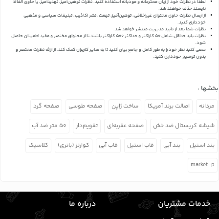
لطفاً در نظرات خود از زبان محترمانه و مودبانه استفاده کنید. نظرات توهین‌آمیز، تهدیدآمیز، یا حاوی الفاظ
ناپسند حذف خواهند شد.
از ارسال نظرات حاوی محتوای غیراخلاقی، توهین‌آمیز، تهمت، نشر اکاذیب، تبلیغات سیاسی و مذهبی
خودداری کنید.
نظرات شما بعد از تایید مدیریت منتشر خواهد شد.
نظرات باید حداقل شامل 50 کاراکتر و حداکثر 500 کاراکتر باشند تا از محتوای مختصر و مفید اطمینان حاصل
شود.
سعی کنید نظر خود را به طور کامل و جامع بیان کنید تا به سایر کاربران کمک کند.
از ارائه نظرات مختصر و
بدون توضیح خودداری کنید.
بخشها :
مردانه
اصالت برند آمریکا
ساخت ژاپن
صفحه طوسی
صفحه گرد
شیشه کریستال ضد خش
صفحه عقربه‌ای
تقویم‌دار
۵۰ متر ضد آب
بند استیل
بند آبی
قاب استیل
قاب آبی
کوارتز (باتری)
کلاسیک
market-p
خدمات مشتریان
درباره ما