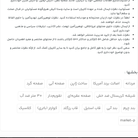
از اشتراک‌گذاری اطلاعات شخصی خود یا دیگران، مانند شماره تلفن، آدرس ایمیل، و آدرس منزل خودداری
کنید.
مسئولیت نظرات ارسال شده بر عهده کاربران است و سایت وستا کیش هیچگونه مسئولیتی در قبال صحت
و سقم آنها ندارد.
لطفاً در نظرات خود از زبان محترمانه و مودبانه استفاده کنید. نظرات توهین‌آمیز، تهدیدآمیز، یا حاوی الفاظ
ناپسند حذف خواهند شد.
از ارسال نظرات حاوی محتوای غیراخلاقی، توهین‌آمیز، تهمت، نشر اکاذیب، تبلیغات سیاسی و مذهبی
خودداری کنید.
نظرات شما بعد از تایید مدیریت منتشر خواهد شد.
نظرات باید حداقل شامل 50 کاراکتر و حداکثر 500 کاراکتر باشند تا از محتوای مختصر و مفید اطمینان حاصل
شود.
سعی کنید نظر خود را به طور کامل و جامع بیان کنید تا به سایر کاربران کمک کند.
از ارائه نظرات مختصر و
بدون توضیح خودداری کنید.
بخشها :
مردانه
اصالت برند آمریکا
ساخت ژاپن
صفحه آبی
صفحه گرد
شیشه کریستال ضد خش
صفحه عقربه‌ای
تقویم‌دار
۳۰ متر ضد آب
بند چرم
بند آبی
قاب استیل
قاب رزگلد
کوارتز (باتری)
کلاسیک
market-p