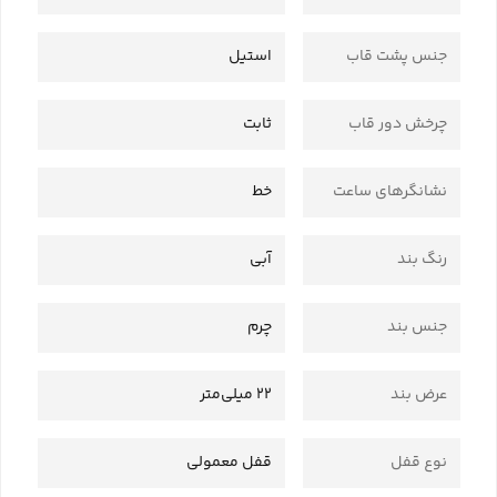
جنس پشت قاب
استیل
چرخش دور قاب
ثابت
نشانگرهای ساعت
خط
رنگ بند
آبی
جنس بند
چرم
عرض بند
22 میلی‌متر
نوع قفل
قفل معمولی