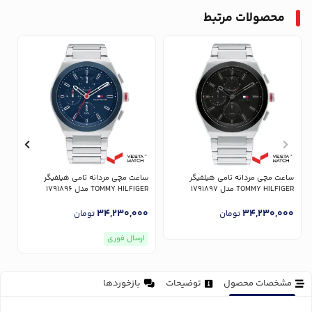
محصولات مرتبط
ساعت مچی مردانه تامی هیلفیگر
ساعت مچی مردانه تامی هیلفیگر
س
TOMMY HILFIGER مدل 1791897
TOMMY HILFIGER مدل 1791896
ER
0
34,230,000
34,230,000
تومان
تومان
ارسال فوری
مشخصات محصول
توضیحات
بازخوردها