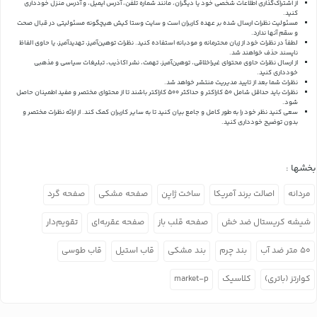
از اشتراک‌گذاری اطلاعات شخصی خود یا دیگران، مانند شماره تلفن، آدرس ایمیل، و آدرس منزل خودداری
کنید.
مسئولیت نظرات ارسال شده بر عهده کاربران است و سایت وستا کیش هیچگونه مسئولیتی در قبال صحت
و سقم آنها ندارد.
لطفاً در نظرات خود از زبان محترمانه و مودبانه استفاده کنید. نظرات توهین‌آمیز، تهدیدآمیز، یا حاوی الفاظ
ناپسند حذف خواهند شد.
از ارسال نظرات حاوی محتوای غیراخلاقی، توهین‌آمیز، تهمت، نشر اکاذیب، تبلیغات سیاسی و مذهبی
خودداری کنید.
نظرات شما بعد از تایید مدیریت منتشر خواهد شد.
نظرات باید حداقل شامل 50 کاراکتر و حداکثر 500 کاراکتر باشند تا از محتوای مختصر و مفید اطمینان حاصل
شود.
سعی کنید نظر خود را به طور کامل و جامع بیان کنید تا به سایر کاربران کمک کند.
از ارائه نظرات مختصر و
بدون توضیح خودداری کنید.
بخشها :
مردانه
اصالت برند آمریکا
ساخت ژاپن
صفحه مشکی
صفحه گرد
شیشه کریستال ضد خش
صفحه قلب باز
صفحه عقربه‌ای
تقویم‌دار
۵۰ متر ضد آب
بند چرم
بند مشکی
قاب استیل
قاب طوسی
کوارتز (باتری)
کلاسیک
market-p