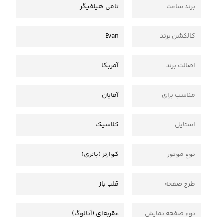
برند ساعت
تامی هیلفیگر
کالکشن برند
Evan
اصالت برند
آمریکا
مناسب برای
آقایان
استایل
کلاسیک
نوع موتور
کوارتز (باتری)
طرح صفحه
قلب باز
نوع صفحه نمایش
عقربه‌ای (آنالوگ)