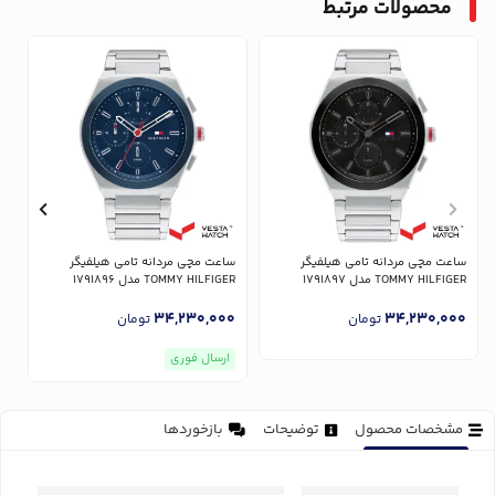
محصولات مرتبط
ساعت مچی مردانه تامی هیلفیگر
ساعت مچی مردانه تامی هیلفیگر
س
TOMMY HILFIGER مدل 1791897
TOMMY HILFIGER مدل 1791896
ER
0
34,230,000
34,230,000
تومان
تومان
ارسال فوری
مشخصات محصول
توضیحات
بازخوردها