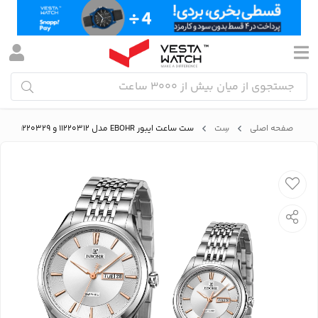
صفحه اصلی
سِت
ست ساعت ایبور EBOHR مدل 11220312 و 11220329