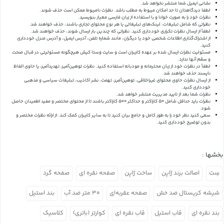
نشانی ایمیل شما منتشر نخواهد شد.
لطفا دیدگاهتان تا حد امکان مربوط به مطلب باشد. نظرات نامربوط ممکن است حذف شوند.
نظرات خود را به صورت خوانا و با استفاده از زبان فارسی معیار بنویسید.
نظراتی که شامل تبلیغات، لینک‌های تبلیغاتی یا هر نوع محتوای تجاری باشند، حذف خواهند شد.
لطفاً از ارسال نظرات تکراری خودداری کنید. نظراتی که چندین بار ارسال شوند، حذف خواهند شد.
از اشتراک‌گذاری اطلاعات شخصی خود یا دیگران، مانند شماره تلفن، آدرس ایمیل، و آدرس منزل خودداری
کنید.
مسئولیت نظرات ارسال شده بر عهده کاربران است و سایت وستا کیش هیچگونه مسئولیتی در قبال صحت
و سقم آنها ندارد.
لطفاً در نظرات خود از زبان محترمانه و مودبانه استفاده کنید. نظرات توهین‌آمیز، تهدیدآمیز، یا حاوی الفاظ
ناپسند حذف خواهند شد.
از ارسال نظرات حاوی محتوای غیراخلاقی، توهین‌آمیز، تهمت، نشر اکاذیب، تبلیغات سیاسی و مذهبی
خودداری کنید.
نظرات شما بعد از تایید مدیریت منتشر خواهد شد.
نظرات باید حداقل شامل 50 کاراکتر و حداکثر 500 کاراکتر باشند تا از محتوای مختصر و مفید اطمینان حاصل
شود.
سعی کنید نظر خود را به طور کامل و جامع بیان کنید تا به سایر کاربران کمک کند.
از ارائه نظرات مختصر و
بدون توضیح خودداری کنید.
بخشها :
سِت
اصالت برند ژاپن
ساخت ژاپن
صفحه نقره ای
صفحه گرد
شیشه کریستال ضد خش
صفحه عقربه‌ای
۳۰ متر ضد آب
بند استیل
بند نقره ای
قاب استیل
قاب نقره ای
کوارتز (باتری)
کلاسیک