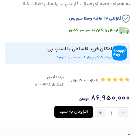
به همراه: جعبه اورجینال، گارانتی بین‌المللی اصالت کالا
گارانتی ۲۴ ماهه وستا سرویس
ارسال رایگان به سراسر کشور
امکان خرید اقساطی با اسنپ پی
پرداخت در چهار قسط بدون کارمزد
برند:
ایبور
(1
بازخورد کاربران
)
کدکالا:
86,950,000
تومان
افزودن به سبد