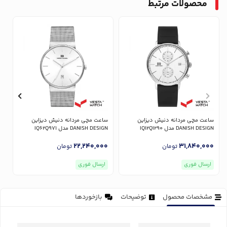
محصولات مرتبط
ساعت مچی مردانه دنیش دیزاین
ساعت مچی مردانه دنیش دیزاین
س
DANISH DESIGN مدل IQ12Q1290
DANISH DESIGN مدل IQ62Q971
GN
0
22,240,000
31,840,000
تومان
تومان
ارسال فوری
ارسال فوری
مشخصات محصول
توضیحات
بازخوردها