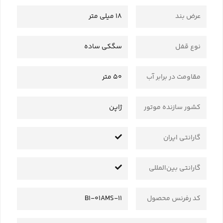
عرض بند
18 میلی متر
نوع قفل
سگکی ساده
مقاومت در برابر آب
50 متر
کشور سازنده موتور
ژاپن
گارانتی ایران
گارانتی بین‌المللی
کد رفرنس محصول
11-B1-01AMS