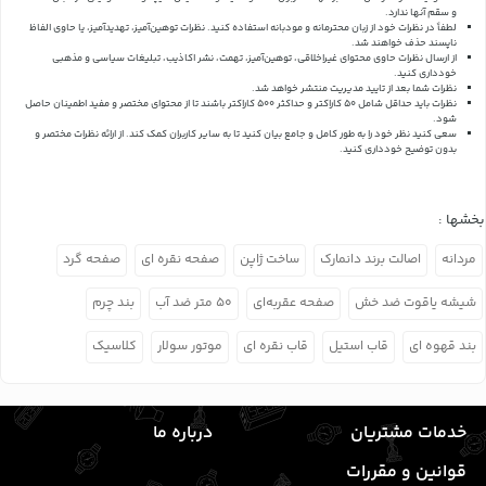
و سقم آنها ندارد.
لطفاً در نظرات خود از زبان محترمانه و مودبانه استفاده کنید. نظرات توهین‌آمیز، تهدیدآمیز، یا حاوی الفاظ
ناپسند حذف خواهند شد.
از ارسال نظرات حاوی محتوای غیراخلاقی، توهین‌آمیز، تهمت، نشر اکاذیب، تبلیغات سیاسی و مذهبی
خودداری کنید.
نظرات شما بعد از تایید مدیریت منتشر خواهد شد.
نظرات باید حداقل شامل 50 کاراکتر و حداکثر 500 کاراکتر باشند تا از محتوای مختصر و مفید اطمینان حاصل
شود.
سعی کنید نظر خود را به طور کامل و جامع بیان کنید تا به سایر کاربران کمک کند.
از ارائه نظرات مختصر و
بدون توضیح خودداری کنید.
بخشها :
مردانه
اصالت برند دانمارک
ساخت ژاپن
صفحه نقره ای
صفحه گرد
شیشه یاقوت ضد خش
صفحه عقربه‌ای
۵۰ متر ضد آب
بند چرم
بند قهوه ای
قاب استیل
قاب نقره ای
موتور سولار
کلاسیک
خدمات مشتریان
درباره ما
قوانین و مقررات