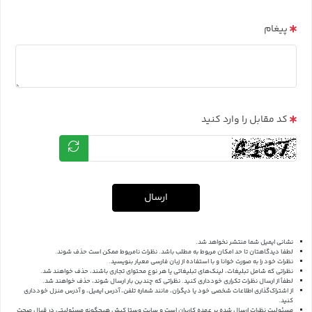
پیغام
کد مقابل را وارد کنید
ارسال
نشانی ایمیل شما منتشر نخواهد شد.
لطفا دیدگاهتان تا حد امکان مربوط به مطلب باشد. نظرات نامربوط ممکن است حذف شوند.
نظرات خود را به صورت خوانا و با استفاده از زبان فارسی معیار بنویسید.
نظراتی که شامل تبلیغات، لینک‌های تبلیغاتی یا هر نوع محتوای تجاری باشند، حذف خواهند شد.
لطفاً از ارسال نظرات تکراری خودداری کنید. نظراتی که چندین بار ارسال شوند، حذف خواهند شد.
از اشتراک‌گذاری اطلاعات شخصی خود یا دیگران، مانند شماره تلفن، آدرس ایمیل، و آدرس منزل خودداری
کنید.
مسئولیت نظرات ارسال شده بر عهده کاربران است و سایت وستا کیش هیچگونه مسئولیتی در قبال صحت