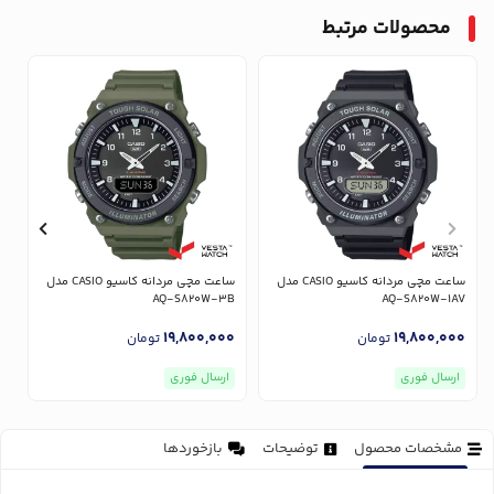
محصولات مرتبط
ساعت مچی مردانه کاسیو CASIO مدل
ساعت مچی مردانه کاسیو CASIO مدل
V
AQ-S820W-3B
AQ-S820W-1AV
0
19,800,000
19,800,000
تومان
تومان
ارسال فوری
ارسال فوری
مشخصات محصول
توضیحات
بازخوردها