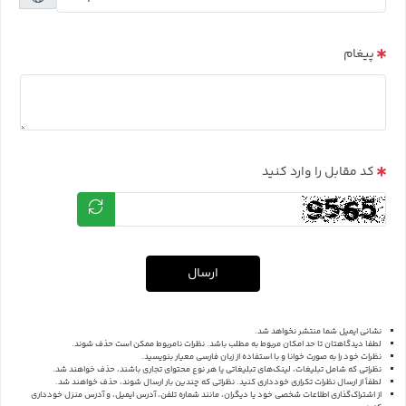
پیغام
کد مقابل را وارد کنید
ارسال
نشانی ایمیل شما منتشر نخواهد شد.
لطفا دیدگاهتان تا حد امکان مربوط به مطلب باشد. نظرات نامربوط ممکن است حذف شوند.
نظرات خود را به صورت خوانا و با استفاده از زبان فارسی معیار بنویسید.
نظراتی که شامل تبلیغات، لینک‌های تبلیغاتی یا هر نوع محتوای تجاری باشند، حذف خواهند شد.
لطفاً از ارسال نظرات تکراری خودداری کنید. نظراتی که چندین بار ارسال شوند، حذف خواهند شد.
از اشتراک‌گذاری اطلاعات شخصی خود یا دیگران، مانند شماره تلفن، آدرس ایمیل، و آدرس منزل خودداری