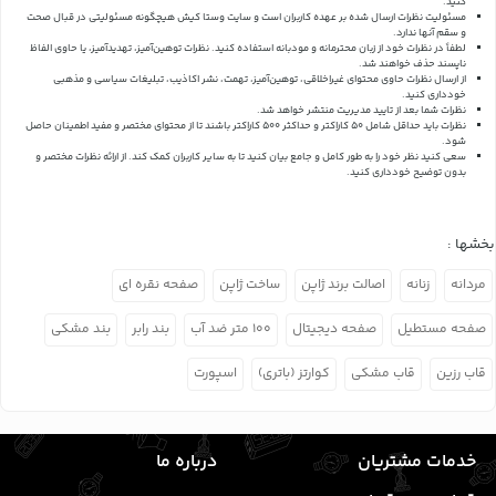
کنید.
مسئولیت نظرات ارسال شده بر عهده کاربران است و سایت وستا کیش هیچگونه مسئولیتی در قبال صحت
و سقم آنها ندارد.
لطفاً در نظرات خود از زبان محترمانه و مودبانه استفاده کنید. نظرات توهین‌آمیز، تهدیدآمیز، یا حاوی الفاظ
ناپسند حذف خواهند شد.
از ارسال نظرات حاوی محتوای غیراخلاقی، توهین‌آمیز، تهمت، نشر اکاذیب، تبلیغات سیاسی و مذهبی
خودداری کنید.
نظرات شما بعد از تایید مدیریت منتشر خواهد شد.
نظرات باید حداقل شامل 50 کاراکتر و حداکثر 500 کاراکتر باشند تا از محتوای مختصر و مفید اطمینان حاصل
شود.
سعی کنید نظر خود را به طور کامل و جامع بیان کنید تا به سایر کاربران کمک کند.
از ارائه نظرات مختصر و
بدون توضیح خودداری کنید.
بخشها :
مردانه
زنانه
اصالت برند ژاپن
ساخت ژاپن
صفحه نقره ای
صفحه مستطیل
صفحه دیجیتال
۱۰۰ متر ضد آب
بند رابر
بند مشکی
قاب رزین
قاب مشکی
کوارتز (باتری)
اسپورت
خدمات مشتریان
درباره ما