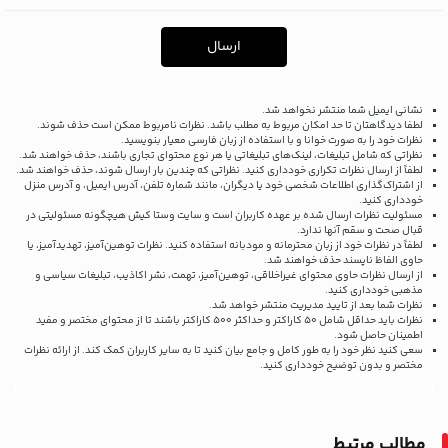
ارسال
نشانی ایمیل شما منتشر نخواهد شد.
لطفا دیدگاهتان تا حد امکان مربوط به مطلب باشد. نظرات نامربوط ممکن است حذف شوند.
نظرات خود را به صورت خوانا و با استفاده از زبان فارسی معیار بنویسید.
نظراتی که شامل تبلیغات، لینک‌های تبلیغاتی یا هر نوع محتوای تجاری باشند، حذف خواهند شد.
لطفاً از ارسال نظرات تکراری خودداری کنید. نظراتی که چندین بار ارسال شوند، حذف خواهند شد.
از اشتراک‌گذاری اطلاعات شخصی خود یا دیگران، مانند شماره تلفن، آدرس ایمیل، و آدرس منزل
خودداری کنید.
مسئولیت نظرات ارسال شده بر عهده کاربران است و سایت وستا کیش هیچگونه مسئولیتی در
قبال صحت و سقم آنها ندارد.
لطفاً در نظرات خود از زبان محترمانه و مودبانه استفاده کنید. نظرات توهین‌آمیز، تهدیدآمیز، یا
حاوی الفاظ ناپسند حذف خواهند شد.
از ارسال نظرات حاوی محتوای غیراخلاقی، توهین‌آمیز، تهمت، نشر اکاذیب، تبلیغات سیاسی و
مذهبی خودداری کنید.
نظرات شما بعد از تایید مدیریت منتشر خواهد شد.
نظرات باید حداقل شامل 50 کاراکتر و حداکثر 500 کاراکتر باشند تا از محتوای مختصر و مفید
اطمینان حاصل شود.
سعی کنید نظر خود را به طور کامل و جامع بیان کنید تا به سایر کاربران کمک کند.
از ارائه نظرات
مختصر و بدون توضیح خودداری کنید.
مطالب مرتبط