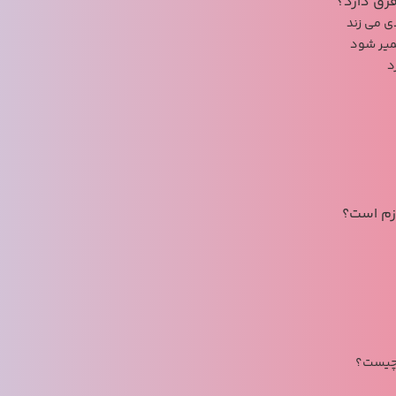
 می زند
میر شود
د
 چیست؟