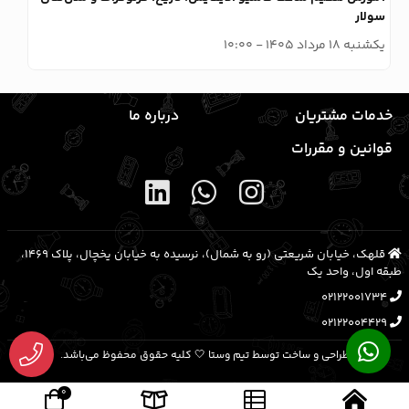
سولار
e
یکشنبه 18 مرداد 1405 - 10:00
دوش
خدمات مشتریان
درباره ما
قوانین و مقررات
قلهک، خیابان شریعتی (رو به شمال)، نرسیده به خیابان یخچال، پلاک ۱۴۶۹،
طبقه اول، واحد یک
02122001734
02122004429
طراحی و ساخت توسط تیم وستا 🤍 کلیه حقوق محفوظ می‌باشد.
0