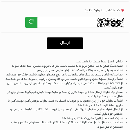
کد مقابل را وارد کنید
ارسال
نشانی ایمیل شما منتشر نخواهد شد.
لطفا دیدگاهتان تا حد امکان مربوط به مطلب باشد. نظرات نامربوط ممکن است حذف شوند.
نظرات خود را به صورت خوانا و با استفاده از زبان فارسی معیار بنویسید.
نظراتی که شامل تبلیغات، لینک‌های تبلیغاتی یا هر نوع محتوای تجاری باشند، حذف خواهند شد.
لطفاً از ارسال نظرات تکراری خودداری کنید. نظراتی که چندین بار ارسال شوند، حذف خواهند شد.
از اشتراک‌گذاری اطلاعات شخصی خود یا دیگران، مانند شماره تلفن، آدرس ایمیل، و آدرس منزل
خودداری کنید.
مسئولیت نظرات ارسال شده بر عهده کاربران است و سایت وستا کیش هیچگونه مسئولیتی در
قبال صحت و سقم آنها ندارد.
لطفاً در نظرات خود از زبان محترمانه و مودبانه استفاده کنید. نظرات توهین‌آمیز، تهدیدآمیز، یا
حاوی الفاظ ناپسند حذف خواهند شد.
از ارسال نظرات حاوی محتوای غیراخلاقی، توهین‌آمیز، تهمت، نشر اکاذیب، تبلیغات سیاسی و
مذهبی خودداری کنید.
نظرات شما بعد از تایید مدیریت منتشر خواهد شد.
نظرات باید حداقل شامل 50 کاراکتر و حداکثر 500 کاراکتر باشند تا از محتوای مختصر و مفید
اطمینان حاصل شود.