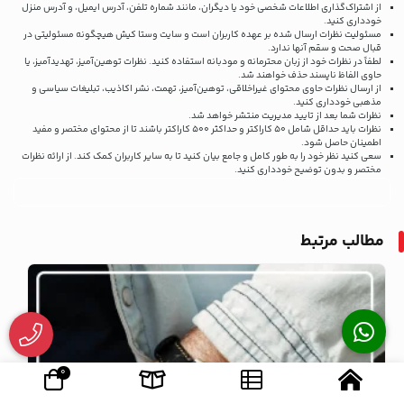
از اشتراک‌گذاری اطلاعات شخصی خود یا دیگران، مانند شماره تلفن، آدرس ایمیل، و آدرس منزل
خودداری کنید.
مسئولیت نظرات ارسال شده بر عهده کاربران است و سایت وستا کیش هیچگونه مسئولیتی در
قبال صحت و سقم آنها ندارد.
لطفاً در نظرات خود از زبان محترمانه و مودبانه استفاده کنید. نظرات توهین‌آمیز، تهدیدآمیز، یا
حاوی الفاظ ناپسند حذف خواهند شد.
از ارسال نظرات حاوی محتوای غیراخلاقی، توهین‌آمیز، تهمت، نشر اکاذیب، تبلیغات سیاسی و
مذهبی خودداری کنید.
نظرات شما بعد از تایید مدیریت منتشر خواهد شد.
نظرات باید حداقل شامل 50 کاراکتر و حداکثر 500 کاراکتر باشند تا از محتوای مختصر و مفید
اطمینان حاصل شود.
سعی کنید نظر خود را به طور کامل و جامع بیان کنید تا به سایر کاربران کمک کند.
از ارائه نظرات
مختصر و بدون توضیح خودداری کنید.
مطالب مرتبط
وبلاگ
0