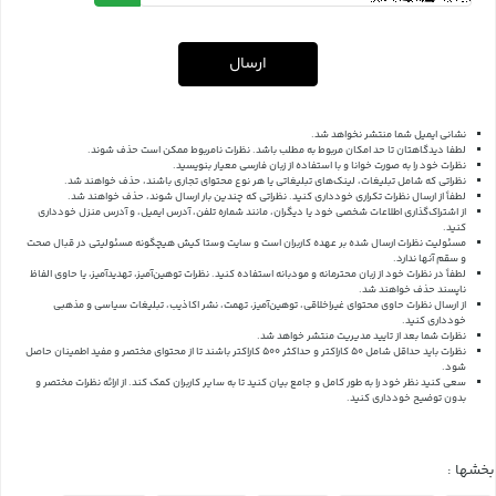
ارسال
نشانی ایمیل شما منتشر نخواهد شد.
لطفا دیدگاهتان تا حد امکان مربوط به مطلب باشد. نظرات نامربوط ممکن است حذف شوند.
نظرات خود را به صورت خوانا و با استفاده از زبان فارسی معیار بنویسید.
نظراتی که شامل تبلیغات، لینک‌های تبلیغاتی یا هر نوع محتوای تجاری باشند، حذف خواهند شد.
لطفاً از ارسال نظرات تکراری خودداری کنید. نظراتی که چندین بار ارسال شوند، حذف خواهند شد.
از اشتراک‌گذاری اطلاعات شخصی خود یا دیگران، مانند شماره تلفن، آدرس ایمیل، و آدرس منزل خودداری
کنید.
مسئولیت نظرات ارسال شده بر عهده کاربران است و سایت وستا کیش هیچگونه مسئولیتی در قبال صحت
و سقم آنها ندارد.
لطفاً در نظرات خود از زبان محترمانه و مودبانه استفاده کنید. نظرات توهین‌آمیز، تهدیدآمیز، یا حاوی الفاظ
ناپسند حذف خواهند شد.
از ارسال نظرات حاوی محتوای غیراخلاقی، توهین‌آمیز، تهمت، نشر اکاذیب، تبلیغات سیاسی و مذهبی
خودداری کنید.
نظرات شما بعد از تایید مدیریت منتشر خواهد شد.
نظرات باید حداقل شامل 50 کاراکتر و حداکثر 500 کاراکتر باشند تا از محتوای مختصر و مفید اطمینان حاصل
شود.
سعی کنید نظر خود را به طور کامل و جامع بیان کنید تا به سایر کاربران کمک کند.
از ارائه نظرات مختصر و
بدون توضیح خودداری کنید.
بخشها :