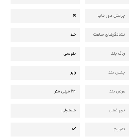
چرخش دور قاب
نشانگرهای ساعت
خط
رنگ بند
طوسی
جنس بند
رابر
عرض بند
24 میلی متر
نوع قفل
معمولی
تقویم