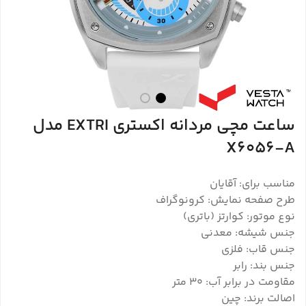
ساعت مچی مردانه اکستری EXTRI مدل
X6056-A
مناسب برای: آقایان
طرح صفحه نمایش: کرونوگراف
نوع موتور: کوارتز (باتری)
جنس شیشه: معدنی
جنس قاب: فلزی
جنس بند: رابر
مقاومت در برابر آب: 30 متر
اصالت برند: چین