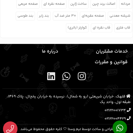
مردانه
اصالت برند چین
ساخت ژاپن
صفحه نقره ای
صفحه مربعی
شیشه معدنی
صفحه عقربه‌ای
۳۰ متر ضد آب
بند رابر
بند طوسی
قاب فلزی
قاب نقره ای
کوارتز (باتری)
خدمات مشتریان
درباره ما
قوانین و مقررات
قلهک، خیابان شریعتی (رو به شمال)، نرسیده به خیابان یخچال، پلاک ۱۴۶۹،
طبقه اول، واحد یک
02122001734
02122004429
طراحی و ساخت توسط تیم وستا 🤍 کلیه حقوق محفوظ می‌باشد.