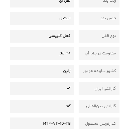
رنگ بند
نقره‌ای
جنس بند
استیل
نوع قفل
قفل کلیپسی
مقاومت در برابر آب
30 متر
کشور سازنده موتور
ژاپن
گارانتی ایران
گارانتی بین‌المللی
کد رفرنس محصول
MTP-VT01D-2B