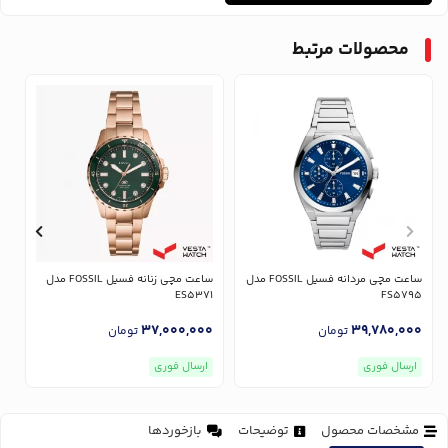
محصولات مرتبط
ساعت مچی مردانه فسیل FOSSIL مدل
ساعت مچی زنانه فسیل FOSSIL مدل
7
ES5371
FS5795
0
37,000,000
39,780,000
تومان
تومان
ارسال فوری
ارسال فوری
مشخصات محصول
توضیحات
بازخوردها