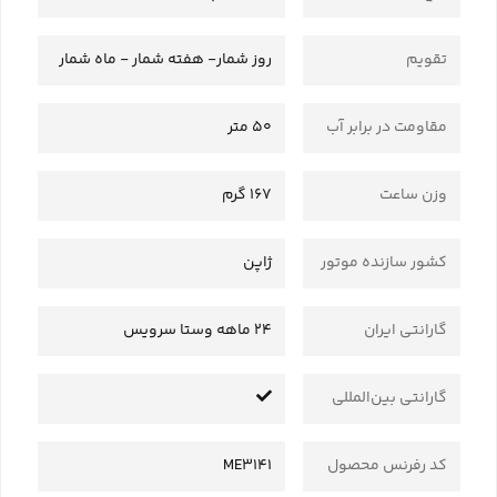
تقویم
روز شمار- هفته شمار - ماه شمار
مقاومت در برابر آب
50 متر
وزن ساعت
167 گرم
کشور سازنده موتور
ژاپن
گارانتی ایران
24 ماهه وستا سرویس
گارانتی بین‌المللی
کد رفرنس محصول
ME3141