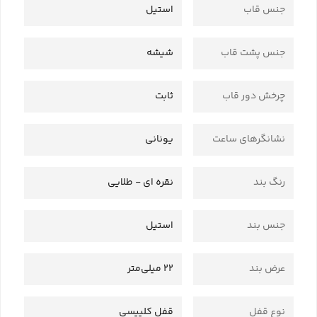
جنس قاب
استیل
جنس پشت قاب
شیشه
چرخش دور قاب
ثابت
نشانگرهای ساعت
یونانی
رنگ بند
نقره ای - طلایی
جنس بند
استیل
عرض بند
22 میلی‌متر
نوع قفل
قفل کلیپسی