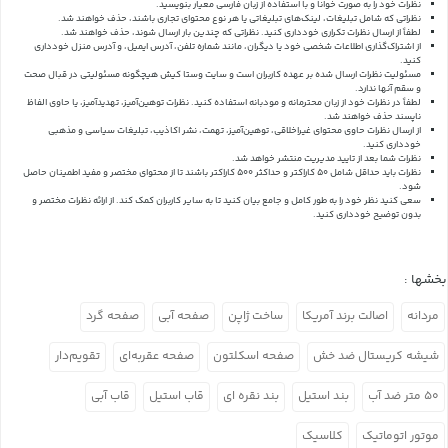
نظرات خود را به صورت خوانا و با استفاده از زبان فارسی معیار بنویسید.
نظراتی که شامل تبلیغات، لینک‌های تبلیغاتی یا هر نوع محتوای تجاری باشند، حذف خواهند شد.
لطفاً از ارسال نظرات تکراری خودداری کنید. نظراتی که چندین بار ارسال شوند، حذف خواهند شد.
از اشتراک‌گذاری اطلاعات شخصی خود یا دیگران، مانند شماره تلفن، آدرس ایمیل، و آدرس منزل خودداری
کنید.
مسئولیت نظرات ارسال شده بر عهده کاربران است و سایت وستا کیش هیچگونه مسئولیتی در قبال صحت
و سقم آنها ندارد.
لطفاً در نظرات خود از زبان محترمانه و مودبانه استفاده کنید. نظرات توهین‌آمیز، تهدیدآمیز، یا حاوی الفاظ
ناپسند حذف خواهند شد.
از ارسال نظرات حاوی محتوای غیراخلاقی، توهین‌آمیز، تهمت، نشر اکاذیب، تبلیغات سیاسی و مذهبی
خودداری کنید.
نظرات شما بعد از تایید مدیریت منتشر خواهد شد.
نظرات باید حداقل شامل 50 کاراکتر و حداکثر 500 کاراکتر باشند تا از محتوای مختصر و مفید اطمینان حاصل
شود.
سعی کنید نظر خود را به طور کامل و جامع بیان کنید تا به سایر کاربران کمک کند.
از ارائه نظرات مختصر و
بدون توضیح خودداری کنید.
بخشها :
مردانه
اصالت برند آمریکا
ساخت ژاپن
صفحه آبی
صفحه گرد
شیشه کریستال ضد خش
صفحه اسکلتون
صفحه عقربه‌ای
تقویم‌دار
۵۰ متر ضد آب
بند استیل
بند نقره ای
قاب استیل
قاب آبی
موتور اتوماتیک
کلاسیک