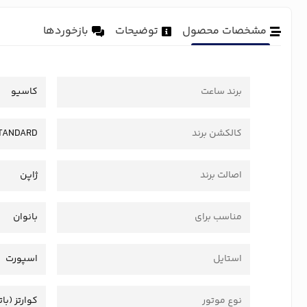
مشخصات محصول
توضیحات
بازخوردها
برند ساعت
کاسیو
کالکشن برند
TANDARD
اصالت برند
ژاپن
مناسب برای
بانوان
استایل
اسپورت
نوع موتور
کوارتز (بات