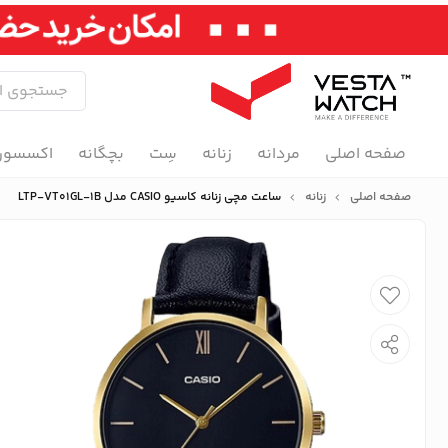
صفحه اصلی
مردانه
زنانه
سِت
بچگانه
اکسسور
صفحه اصلی
زنانه
ساعت مچی زنانه کاسیو CASIO مدل LTP-VT01GL-1B