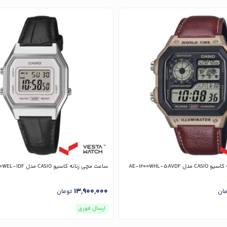
AE-1200WHL-5AVD
ساعت مچی زنانه کاسیو CASIO مدل LA680WEL-1DF
13,900,000
مان
تومان
ارسال فوری