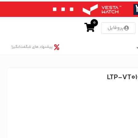
0
پروفایل
پیشنهاد های شگفت‌انگیز!