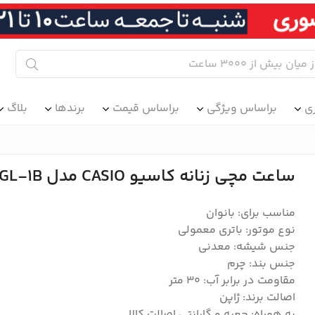
ی
براساس ویژگی
براساس قیمت
برندها
بلاگ
ساعت مچی زنانه کاسیو CASIO مدل LTP-VT01GL-1B
مناسب برای: بانوان
نوع موتور: باتری معمولی
جنس شیشه: معدنی
جنس بند: چرم
مقاومت در برابر آب: 30 متر
اصالت برند: ژاپن
به همراه: جعبه و گارانتی اصالت کالا