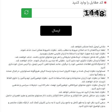
کد مقابل را وارد کنید
ارسال
نشانی ایمیل شما منتشر نخواهد شد.
لطفا دیدگاهتان تا حد امکان مربوط به مطلب باشد. نظرات نامربوط ممکن است حذف شوند.
نظرات خود را به صورت خوانا و با استفاده از زبان فارسی معیار بنویسید.
نظراتی که شامل تبلیغات، لینک‌های تبلیغاتی یا هر نوع محتوای تجاری باشند، حذف خواهند شد.
لطفاً از ارسال نظرات تکراری خودداری کنید. نظراتی که چندین بار ارسال شوند، حذف خواهند شد.
از اشتراک‌گذاری اطلاعات شخصی خود یا دیگران، مانند شماره تلفن، آدرس ایمیل، و آدرس منزل خودداری
کنید.
مسئولیت نظرات ارسال شده بر عهده کاربران است و سایت وستا کیش هیچگونه مسئولیتی در قبال صحت
و سقم آنها ندارد.
لطفاً در نظرات خود از زبان محترمانه و مودبانه استفاده کنید. نظرات توهین‌آمیز، تهدیدآمیز، یا حاوی الفاظ
ناپسند حذف خواهند شد.
از ارسال نظرات حاوی محتوای غیراخلاقی، توهین‌آمیز، تهمت، نشر اکاذیب، تبلیغات سیاسی و مذهبی
خودداری کنید.
نظرات شما بعد از تایید مدیریت منتشر خواهد شد.
نظرات باید حداقل شامل 50 کاراکتر و حداکثر 500 کاراکتر باشند تا از محتوای مختصر و مفید اطمینان حاصل
شود.
سعی کنید نظر خود را به طور کامل و جامع بیان کنید تا به سایر کاربران کمک کند.
از ارائه نظرات مختصر و
بدون توضیح خودداری کنید.