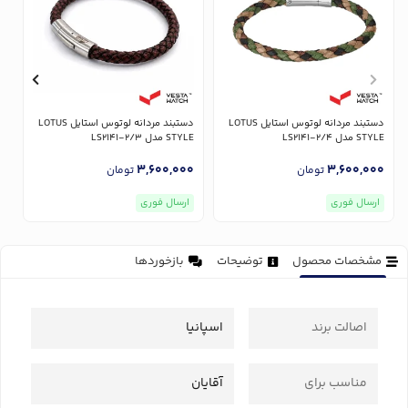
دستبند مردانه لوتوس استایل LOTUS
دستبند مردانه لوتوس استایل LOTUS
STYLE مدل LS2141-2/4
STYLE مدل LS2141-2/3
YLE
0
3,600,000
3,600,000
تومان
تومان
ارسال فوری
ارسال فوری
مشخصات محصول
توضیحات
بازخوردها
اصالت برند
اسپانیا
مناسب برای
آقایان