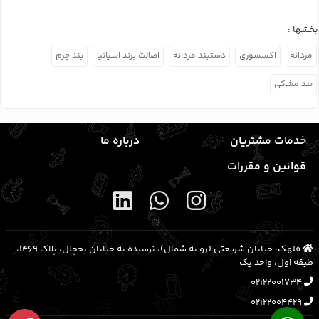
بخشها :
مردانه
اکسسوری
دستبند مردانه
اصالت برند اسپانیا
بند چرم
بند مشکی
خدمات مشتریان
درباره ما
قوانین و مقررات
قلهک، خیابان شریعتی (رو به شمال)، نرسیده به خیابان یخچال، پلاک ۱۴۶۹،
طبقه اول، واحد یک
02122001734
02122004429