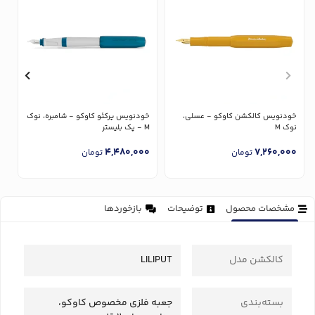
خ
پا
خودنویس کالکشن کاوکو - عسلی،
خودنویس پرکئو کاوکو - شامبره، نوک
0
نوک M
M - پک بلیستر
4,480,000
7,260,000
تومان
تومان
مشخصات محصول
توضیحات
بازخوردها
کالکشن مدل
LILIPUT
بسته‌بندی
جعبه فلزی مخصوص کاوکو،