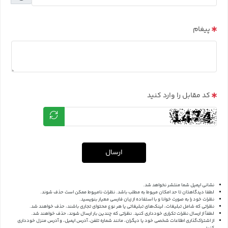
پیغام
کد مقابل را وارد کنید
ارسال
نشانی ایمیل شما منتشر نخواهد شد.
لطفا دیدگاهتان تا حد امکان مربوط به مطلب باشد. نظرات نامربوط ممکن است حذف شوند.
نظرات خود را به صورت خوانا و با استفاده از زبان فارسی معیار بنویسید.
نظراتی که شامل تبلیغات، لینک‌های تبلیغاتی یا هر نوع محتوای تجاری باشند، حذف خواهند شد.
لطفاً از ارسال نظرات تکراری خودداری کنید. نظراتی که چندین بار ارسال شوند، حذف خواهند شد.
از اشتراک‌گذاری اطلاعات شخصی خود یا دیگران، مانند شماره تلفن، آدرس ایمیل، و آدرس منزل خودداری