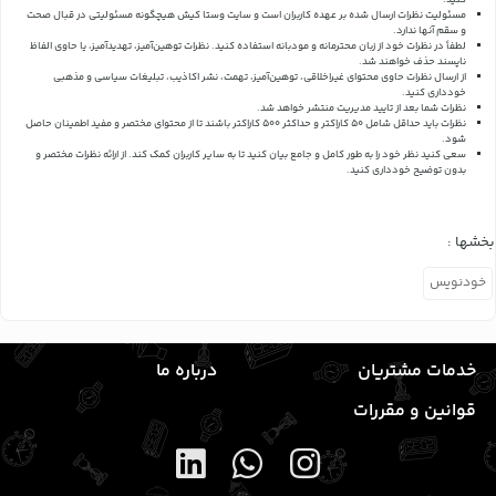
کنید.
مسئولیت نظرات ارسال شده بر عهده کاربران است و سایت وستا کیش هیچگونه مسئولیتی در قبال صحت
و سقم آنها ندارد.
لطفاً در نظرات خود از زبان محترمانه و مودبانه استفاده کنید. نظرات توهین‌آمیز، تهدیدآمیز، یا حاوی الفاظ
ناپسند حذف خواهند شد.
از ارسال نظرات حاوی محتوای غیراخلاقی، توهین‌آمیز، تهمت، نشر اکاذیب، تبلیغات سیاسی و مذهبی
خودداری کنید.
نظرات شما بعد از تایید مدیریت منتشر خواهد شد.
نظرات باید حداقل شامل 50 کاراکتر و حداکثر 500 کاراکتر باشند تا از محتوای مختصر و مفید اطمینان حاصل
شود.
سعی کنید نظر خود را به طور کامل و جامع بیان کنید تا به سایر کاربران کمک کند.
از ارائه نظرات مختصر و
بدون توضیح خودداری کنید.
بخشها :
خودنویس
خدمات مشتریان
درباره ما
قوانین و مقررات