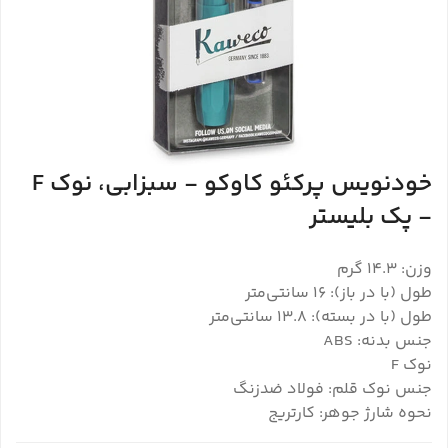
خودنویس پرکئو کاوکو - سبزابی، نوک F
- پک بلیستر
وزن: 14.3 گرم
طول (با در باز): 16 سانتی‌متر
طول (با در بسته): 13.8 سانتی‌متر
جنس بدنه: ABS
نوک F
جنس نوک قلم: فولاد ضدزنگ
نحوه شارژ جوهر: کارتریج