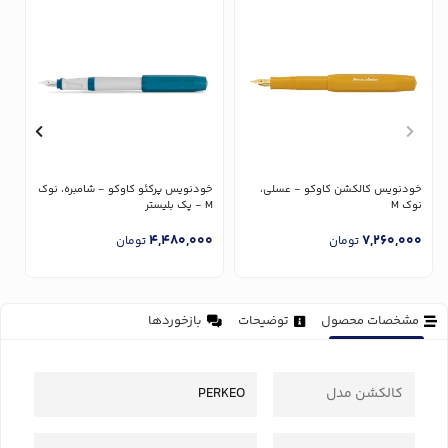
خودنویس کالکشن کاوکو - عسلی،
خودنویس پرکئو کاوکو - شامبره، نوک
خ
نوک M
M - پک بلیستر
پا
0
4,480,000
7,260,000
تومان
تومان
مشخصات محصول
توضیحات
بازخوردها
کالکشن مدل
PERKEO