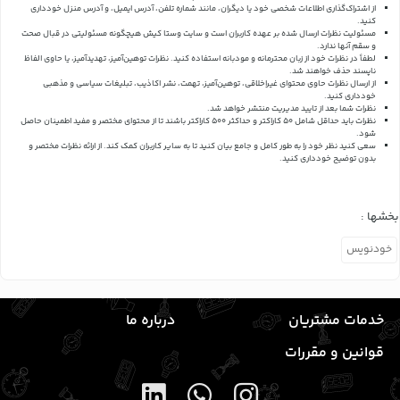
از اشتراک‌گذاری اطلاعات شخصی خود یا دیگران، مانند شماره تلفن، آدرس ایمیل، و آدرس منزل خودداری
کنید.
مسئولیت نظرات ارسال شده بر عهده کاربران است و سایت وستا کیش هیچگونه مسئولیتی در قبال صحت
و سقم آنها ندارد.
لطفاً در نظرات خود از زبان محترمانه و مودبانه استفاده کنید. نظرات توهین‌آمیز، تهدیدآمیز، یا حاوی الفاظ
ناپسند حذف خواهند شد.
از ارسال نظرات حاوی محتوای غیراخلاقی، توهین‌آمیز، تهمت، نشر اکاذیب، تبلیغات سیاسی و مذهبی
خودداری کنید.
نظرات شما بعد از تایید مدیریت منتشر خواهد شد.
نظرات باید حداقل شامل 50 کاراکتر و حداکثر 500 کاراکتر باشند تا از محتوای مختصر و مفید اطمینان حاصل
شود.
سعی کنید نظر خود را به طور کامل و جامع بیان کنید تا به سایر کاربران کمک کند.
از ارائه نظرات مختصر و
بدون توضیح خودداری کنید.
بخشها :
خودنویس
خدمات مشتریان
درباره ما
قوانین و مقررات