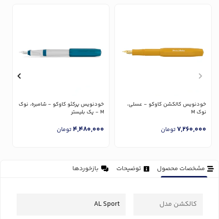
خودنویس کالکشن کاوکو - عسلی،
خودنویس پرکئو کاوکو - شامبره، نوک
خ
نوک M
M - پک بلیستر
پا
0
4,480,000
7,260,000
تومان
تومان
مشخصات محصول
توضیحات
بازخوردها
کالکشن مدل
AL Sport