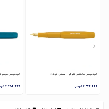
خودنویس کالکشن کاوکو - عسلی، نوک M
خودنویس پرکئو کاوکو - 
4,480,000
7,260,000
تومان
توم