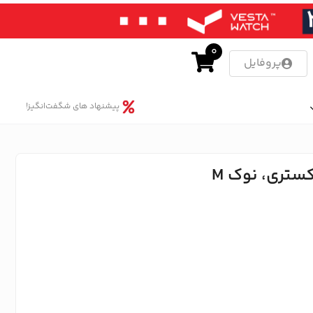
0
پروفایل
پیشنهاد های شگفت‌انگیز!
ستری، نوک M