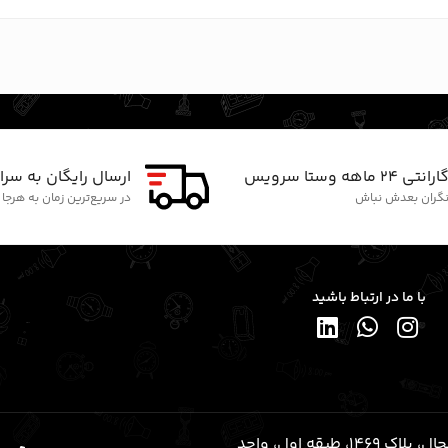
ارانتی ۲۴ ماهه وستا سرویس
ارسال رایگان به سرا
گران بعدش نباش
در سریع‌ترین زمان به هرجا
با ما در ارتباط باشید
قلهک، خیابان شریعتی (رو به شمال)، نرسیده به خیابان یخچال، پلاک ۱۴۶۹، طبقه اول، واحد