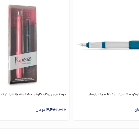
شامبره، نوک M - پک بلیستر
خودنویس پرکئو کاوکو - شکوفه پائونیا، نوک M - پک بلیستر
4,480,000
ان
تومان