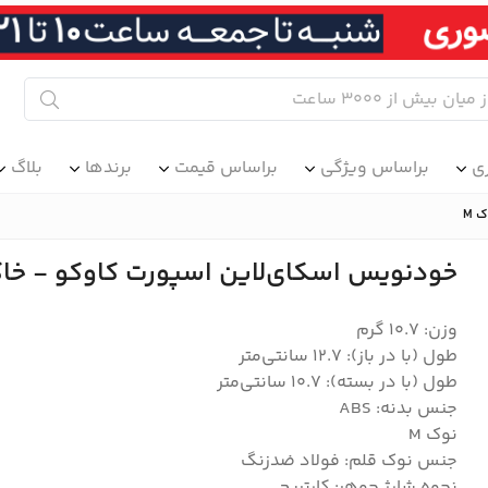
ی
براساس ویژگی
براساس قیمت
برندها
بلاگ
 M
خودنویس اسکای‌لاین اسپورت کاوکو - خاک
وزن: 10.7 گرم
طول (با در باز): 12.7 سانتی‌متر
طول (با در بسته): 10.7 سانتی‌متر
جنس بدنه: ABS
نوک M
جنس نوک قلم: فولاد ضدزنگ
نحوه شارژ جوهر: کارتریج