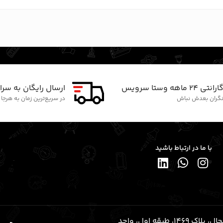
ارانتی ۲۴ ماهه وستا سرویس
ارسال رایگان به سرا
گران بعدش نباش
در سریع‌ترین زمان به هرجا
با ما در ارتباط باشید
قلهک، خیابان شریعتی (رو به شمال)، نرسیده به خیابان یخچال، پلاک ۱۴۶۹، طبقه اول، واحد