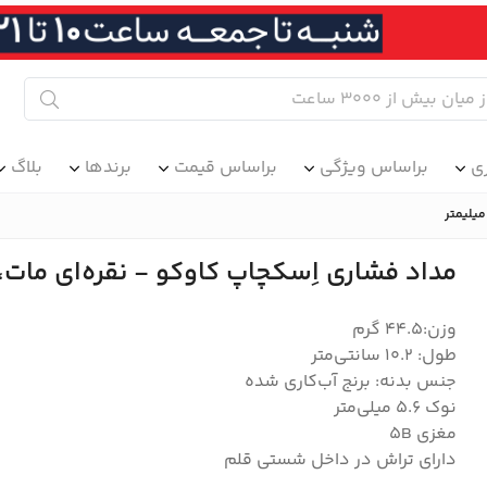
ی
براساس ویژگی
براساس قیمت
برندها
بلاگ
مداد فشاری اِسکچاپ کاوکو - نقره‌ای مات، قطر 5/6 م
وزن:44.5 گرم
طول: 10.2 سانتی‌متر
جنس بدنه: برنج آب‌کاری شده
نوک ۵.۶ میلی‌متر
مغزی 5B
دارای تراش در داخل شستی قلم