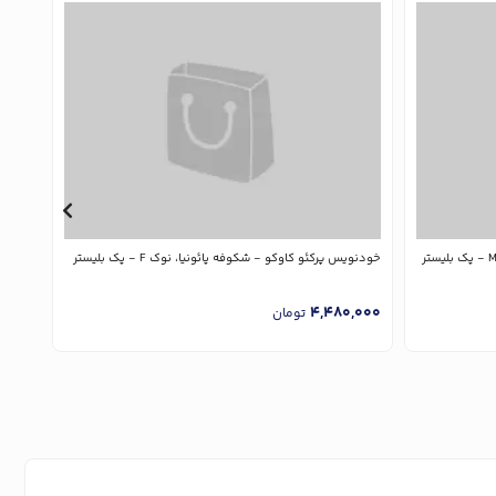
خودنویس پرکئو کاوکو - شکوفه پائونیا، نوک F - پک بلیستر
خودنویس
,000
4,480,000
تومان