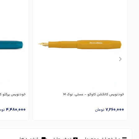
خودنویس کالکشن کاوکو - عسلی، نوک M
خودنویس پرکئو کاوکو - 
4,480,000
7,260,000
تومان
توم