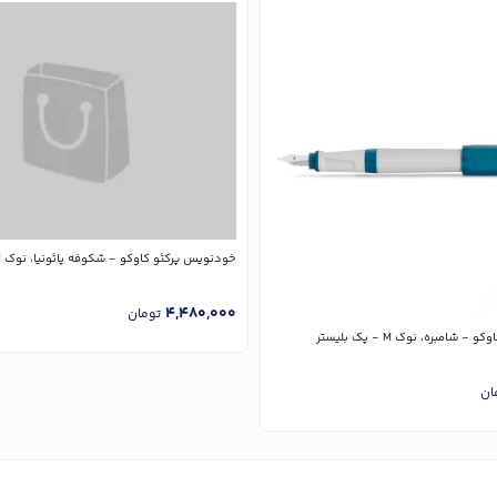
خودنویس پرکئو کاوکو - شکوفه پائونیا، نوک M - پک بلیستر
4,480,000
تومان
شامبره، نوک M - پک بلیستر
ان