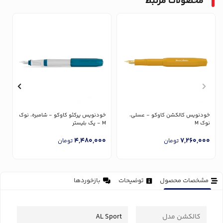
محصولات مرتبط
خ
پا
خودنویس کالکشن کاوکو - عسلی،
خودنویس پرکئو کاوکو - شامبره، نوک
0
نوک M
M - پک بلیستر
4,480,000
7,260,000
تومان
تومان
مشخصات محصول
توضیحات
بازخوردها
کالکشن مدل
AL Sport