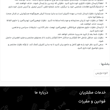
نظراتی که شامل تبلیغات، لینک‌های تبلیغاتی یا هر نوع محتوای تجاری باشند، حذف خواهند شد.
لطفاً از ارسال نظرات تکراری خودداری کنید. نظراتی که چندین بار ارسال شوند، حذف خواهند شد.
از اشتراک‌گذاری اطلاعات شخصی خود یا دیگران، مانند شماره تلفن، آدرس ایمیل، و آدرس منزل خودداری
کنید.
مسئولیت نظرات ارسال شده بر عهده کاربران است و سایت وستا کیش هیچگونه مسئولیتی در قبال صحت
و سقم آنها ندارد.
لطفاً در نظرات خود از زبان محترمانه و مودبانه استفاده کنید. نظرات توهین‌آمیز، تهدیدآمیز، یا حاوی الفاظ
ناپسند حذف خواهند شد.
از ارسال نظرات حاوی محتوای غیراخلاقی، توهین‌آمیز، تهمت، نشر اکاذیب، تبلیغات سیاسی و مذهبی
خودداری کنید.
نظرات شما بعد از تایید مدیریت منتشر خواهد شد.
نظرات باید حداقل شامل 50 کاراکتر و حداکثر 500 کاراکتر باشند تا از محتوای مختصر و مفید اطمینان حاصل
شود.
سعی کنید نظر خود را به طور کامل و جامع بیان کنید تا به سایر کاربران کمک کند.
از ارائه نظرات مختصر و
بدون توضیح خودداری کنید.
بخشها :
خودنویس
خدمات مشتریان
درباره ما
قوانین و مقررات