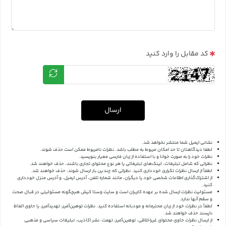
کد مقابل را وارد کنید
ارسال
نشانی ایمیل شما منتشر نخواهد شد.
لطفا دیدگاهتان تا حد امکان مربوط به مطلب باشد. نظرات نامربوط ممکن است حذف شوند.
نظرات خود را به صورت خوانا و با استفاده از زبان فارسی معیار بنویسید.
نظراتی که شامل تبلیغات، لینک‌های تبلیغاتی یا هر نوع محتوای تجاری باشند، حذف خواهند شد.
لطفاً از ارسال نظرات تکراری خودداری کنید. نظراتی که چندین بار ارسال شوند، حذف خواهند شد.
از اشتراک‌گذاری اطلاعات شخصی خود یا دیگران، مانند شماره تلفن، آدرس ایمیل، و آدرس منزل خودداری
کنید.
مسئولیت نظرات ارسال شده بر عهده کاربران است و سایت وستا کیش هیچگونه مسئولیتی در قبال صحت
و سقم آنها ندارد.
لطفاً در نظرات خود از زبان محترمانه و مودبانه استفاده کنید. نظرات توهین‌آمیز، تهدیدآمیز، یا حاوی الفاظ
ناپسند حذف خواهند شد.
از ارسال نظرات حاوی محتوای غیراخلاقی، توهین‌آمیز، تهمت، نشر اکاذیب، تبلیغات سیاسی و مذهبی