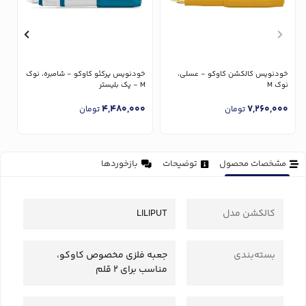
خودنویس کالکشن کاوکو - عسلی،
خودنویس پرکئو کاوکو - شامبره، نوک
خ
نوک M
M - پک بلیستر
پا
0
4,480,000
7,260,000
تومان
تومان
مشخصات محصول
توضیحات
بازخوردها
کالکشن مدل
LILIPUT
بسته‌بندی
جعبه فلزی مخصوص کاوکو،
مناسب برای 2 قلم