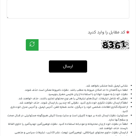
کد مقابل را وارد کنید
ارسال
نشانی ایمیل شما منتشر نخواهد شد.
لطفا دیدگاهتان تا حد امکان مربوط به مطلب باشد. نظرات نامربوط ممکن است حذف شوند.
نظرات خود را به صورت خوانا و با استفاده از زبان فارسی معیار بنویسید.
نظراتی که شامل تبلیغات، لینک‌های تبلیغاتی یا هر نوع محتوای تجاری باشند، حذف خواهند شد.
لطفاً از ارسال نظرات تکراری خودداری کنید. نظراتی که چندین بار ارسال شوند، حذف خواهند شد.
از اشتراک‌گذاری اطلاعات شخصی خود یا دیگران، مانند شماره تلفن، آدرس ایمیل، و آدرس منزل خودداری
کنید.
مسئولیت نظرات ارسال شده بر عهده کاربران است و سایت وستا کیش هیچگونه مسئولیتی در قبال صحت
و سقم آنها ندارد.
لطفاً در نظرات خود از زبان محترمانه و مودبانه استفاده کنید. نظرات توهین‌آمیز، تهدیدآمیز، یا حاوی الفاظ
ناپسند حذف خواهند شد.
از ارسال نظرات حاوی محتوای غیراخلاقی، توهین‌آمیز، تهمت، نشر اکاذیب، تبلیغات سیاسی و مذهبی