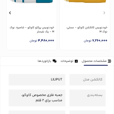
خودنویس کالکشن کاوکو - عسلی،
خودنویس پرکئو کاوکو - شامبره، نوک
خ
نوک M
M - پک بلیستر
پا
0
4,480,000
7,260,000
تومان
تومان
مشخصات محصول
توضیحات
بازخوردها
کالکشن مدل
LILIPUT
بسته‌بندی
جعبه فلزی مخصوص کاوکو،
مناسب برای 2 قلم