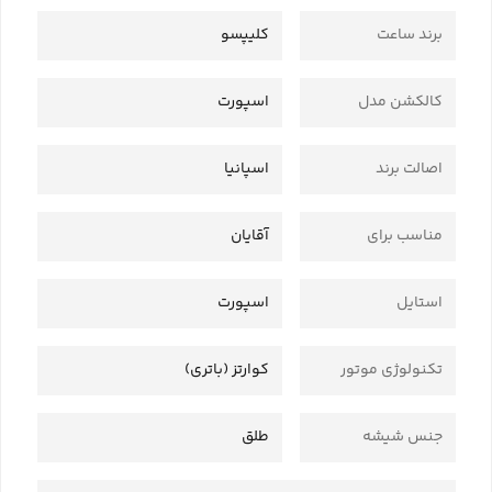
برند ساعت
کلیپسو
کالکشن مدل
اسپورت
اصالت برند
اسپانیا
مناسب برای
آقایان
استایل
اسپورت
تکنولوژی موتور
کوارتز (باتری)
جنس شیشه
طلق