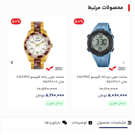
محصولات مرتبط
50%
50%
ساعت مچی مردانه کلیپسو CALYPSO
ساعت مچی زنانه کلیپسو CALYPSO
مدل K5837/1
مدل K5648/A
مد
10,520,000
10,160,000
0
5,260,000
5,080,000
تومان
تومان
ارسال فوری
ارسال فوری
مشخصات محصول
توضیحات
بازخوردها