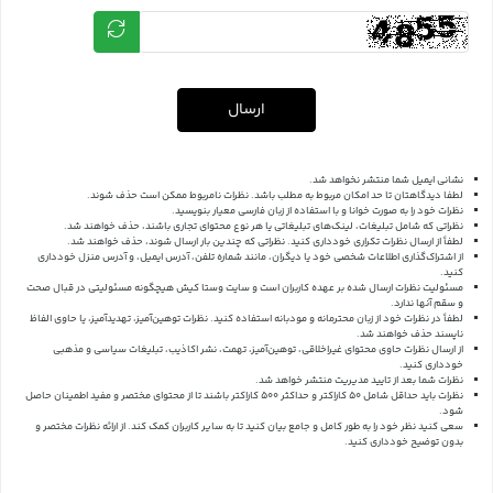
ارسال
نشانی ایمیل شما منتشر نخواهد شد.
لطفا دیدگاهتان تا حد امکان مربوط به مطلب باشد. نظرات نامربوط ممکن است حذف شوند.
نظرات خود را به صورت خوانا و با استفاده از زبان فارسی معیار بنویسید.
نظراتی که شامل تبلیغات، لینک‌های تبلیغاتی یا هر نوع محتوای تجاری باشند، حذف خواهند شد.
لطفاً از ارسال نظرات تکراری خودداری کنید. نظراتی که چندین بار ارسال شوند، حذف خواهند شد.
از اشتراک‌گذاری اطلاعات شخصی خود یا دیگران، مانند شماره تلفن، آدرس ایمیل، و آدرس منزل خودداری
کنید.
مسئولیت نظرات ارسال شده بر عهده کاربران است و سایت وستا کیش هیچگونه مسئولیتی در قبال صحت
و سقم آنها ندارد.
لطفاً در نظرات خود از زبان محترمانه و مودبانه استفاده کنید. نظرات توهین‌آمیز، تهدیدآمیز، یا حاوی الفاظ
ناپسند حذف خواهند شد.
از ارسال نظرات حاوی محتوای غیراخلاقی، توهین‌آمیز، تهمت، نشر اکاذیب، تبلیغات سیاسی و مذهبی
خودداری کنید.
نظرات شما بعد از تایید مدیریت منتشر خواهد شد.
نظرات باید حداقل شامل 50 کاراکتر و حداکثر 500 کاراکتر باشند تا از محتوای مختصر و مفید اطمینان حاصل
شود.
سعی کنید نظر خود را به طور کامل و جامع بیان کنید تا به سایر کاربران کمک کند.
از ارائه نظرات مختصر و
بدون توضیح خودداری کنید.