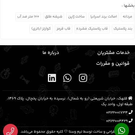
بخشها :
مردانه
اصالت برند اسپانیا
ساخت ژاپن
شیشه طلق
۱۰۰ متر ضد آب
بند پلاستیک
قاب پلاستیک فشرده
قاب قرمز
کوارتز (باتری)
خدمات مشتریان
درباره ما
قوانین و مقررات
قلهک، خیابان شریعتی (رو به شمال)، نرسیده به خیابان یخچال، پلاک ۱۴۶۹،
طبقه اول، واحد یک
02122001734
02122004429
طراحی و ساخت توسط تیم وستا 🤍 کلیه حقوق محفوظ می‌باشد.