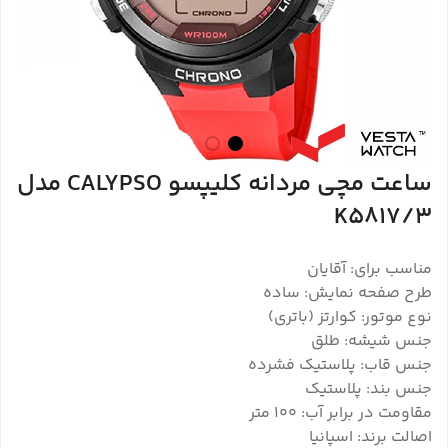
ساعت مچی مردانه کلیپسو CALYPSO مدل
K5817/3
مناسب برای: آقایان
طرح صفحه نمایش: ساده
نوع موتور: کوارتز (باتری)
جنس شیشه: طلق
جنس قاب: پلاستیک فشرده
جنس بند: پلاستیک
مقاومت در برابر آب: 100 متر
اصالت برند: اسپانیا