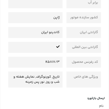
برابر آب
کشور سازنده موتور
ژاپن
گارانتی ایران
کاندینو ایران
گارانتی بین المللی
کد رفرنس محصول
K5817/3
ویژگی های خاص
تاریخ, کورنوگراف, نمایش هفته و
شب و روز, نور پس زمینه
ارسال بازخورد
نام