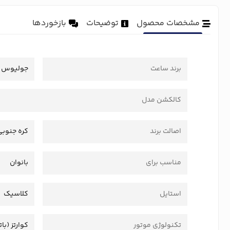
مشخصات محصول
توضیحات
بازخوردها
برند ساعت
جولیوس
کالکشن مدل
اصالت برند
کره جنوبی
مناسب برای
بانوان
استایل
کلاسیک
تکنولوژی موتور
کوارتز (بات