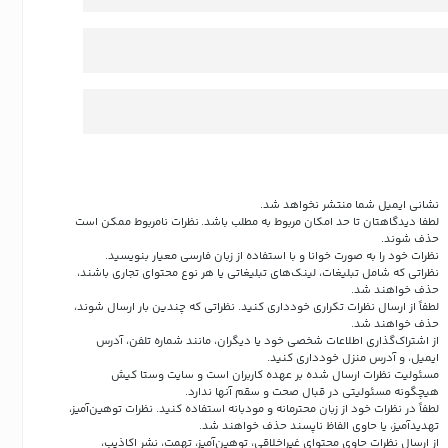
نشانی ایمیل شما منتشر نخواهد شد.
لطفا دیدگاهتان تا حد امکان مربوط به مطلب باشد. نظرات نامربوط ممکن است
حذف شوند.
نظرات خود را به صورت خوانا و با استفاده از زبان فارسی معیار بنویسید.
نظراتی که شامل تبلیغات، لینک‌های تبلیغاتی یا هر نوع محتوای تجاری باشند،
حذف خواهند شد.
لطفاً از ارسال نظرات تکراری خودداری کنید. نظراتی که چندین بار ارسال شوند،
حذف خواهند شد.
از اشتراک‌گذاری اطلاعات شخصی خود یا دیگران، مانند شماره تلفن، آدرس
ایمیل، و آدرس منزل خودداری کنید.
مسئولیت نظرات ارسال شده بر عهده کاربران است و سایت وستا کیش
هیچگونه مسئولیتی در قبال صحت و سقم آنها ندارد.
لطفاً در نظرات خود از زبان محترمانه و مودبانه استفاده کنید. نظرات توهین‌آمیز،
تهدیدآمیز، یا حاوی الفاظ ناپسند حذف خواهند شد.
از ارسال نظرات حاوی محتوای غیراخلاقی، توهین‌آمیز، تهمت، نشر اکاذیب،