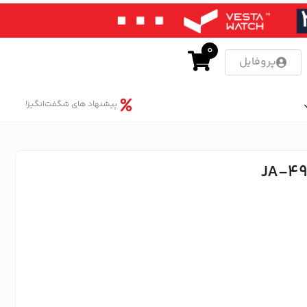
0
پروفایل
پیشنهاد های شگفت‌انگیز!