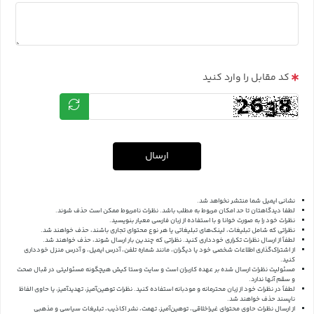
کد مقابل را وارد کنید
ارسال
نشانی ایمیل شما منتشر نخواهد شد.
لطفا دیدگاهتان تا حد امکان مربوط به مطلب باشد. نظرات نامربوط ممکن است حذف شوند.
نظرات خود را به صورت خوانا و با استفاده از زبان فارسی معیار بنویسید.
نظراتی که شامل تبلیغات، لینک‌های تبلیغاتی یا هر نوع محتوای تجاری باشند، حذف خواهند شد.
لطفاً از ارسال نظرات تکراری خودداری کنید. نظراتی که چندین بار ارسال شوند، حذف خواهند شد.
از اشتراک‌گذاری اطلاعات شخصی خود یا دیگران، مانند شماره تلفن، آدرس ایمیل، و آدرس منزل خودداری
کنید.
مسئولیت نظرات ارسال شده بر عهده کاربران است و سایت وستا کیش هیچگونه مسئولیتی در قبال صحت
و سقم آنها ندارد.
لطفاً در نظرات خود از زبان محترمانه و مودبانه استفاده کنید. نظرات توهین‌آمیز، تهدیدآمیز، یا حاوی الفاظ
ناپسند حذف خواهند شد.
از ارسال نظرات حاوی محتوای غیراخلاقی، توهین‌آمیز، تهمت، نشر اکاذیب، تبلیغات سیاسی و مذهبی