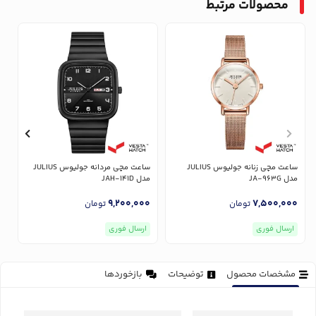
محصولات مرتبط
ساعت مچی زنانه جولیوس JULIUS
ساعت مچی مردانه جولیوس JULIUS
مدل JA-963G
مدل JAH-141D
مدل
0
9,200,000
7,500,000
تومان
تومان
ارسال فوری
ارسال فوری
مشخصات محصول
توضیحات
بازخوردها