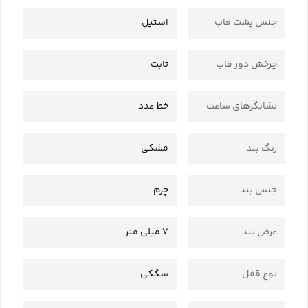
جنس پشت قاب
استیل
چرخش دور قاب
ثابت
نشانگرهای ساعت
خط عدد
رنگ بند
مشکی
جنس بند
چرم
عرض بند
7 میلی متر
نوع قفل
سگکی