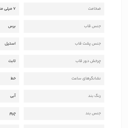
ضخامت
7 میلی متر
جنس قاب
برس
جنس پشت قاب
استیل
چرخش دور قاب
ثابت
نشانگرهای ساعت
خط
رنگ بند
آبی
جنس بند
چرم