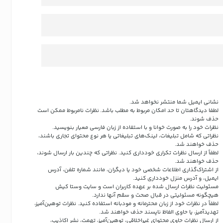
نشانی ایمیل شما منتشر نخواهد شد.
لطفا دیدگاهتان تا حد امکان مربوط به مطلب باشد. نظرات نامربوط ممکن است
حذف شوند.
نظرات خود را به صورت خوانا و با استفاده از زبان فارسی معیار بنویسید.
نظراتی که شامل تبلیغات، لینک‌های تبلیغاتی یا هر نوع محتوای تجاری باشند،
حذف خواهند شد.
لطفاً از ارسال نظرات تکراری خودداری کنید. نظراتی که چندین بار ارسال شوند،
حذف خواهند شد.
از اشتراک‌گذاری اطلاعات شخصی خود یا دیگران، مانند شماره تلفن، آدرس
ایمیل، و آدرس منزل خودداری کنید.
مسئولیت نظرات ارسال شده بر عهده کاربران است و سایت وستا کیش
هیچگونه مسئولیتی در قبال صحت و سقم آنها ندارد.
لطفاً در نظرات خود از زبان محترمانه و مودبانه استفاده کنید. نظرات توهین‌آمیز،
تهدیدآمیز، یا حاوی الفاظ ناپسند حذف خواهند شد.
از ارسال نظرات حاوی محتوای غیراخلاقی، توهین‌آمیز، تهمت، نشر اکاذیب،