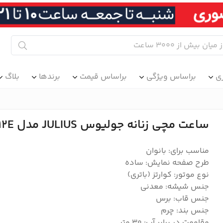
ی
براساس ویژگی
براساس قیمت
برندها
بلاگ
ساعت مچی زنانه جولیوس JULIUS مدل JA-1112E
مناسب برای: بانوان
طرح صفحه نمایش: ساده
نوع موتور: کوارتز (باتری)
جنس شیشه: معدنی
جنس قاب: برس
جنس بند: چرم
مقاومت در برابر آب: 30 متر