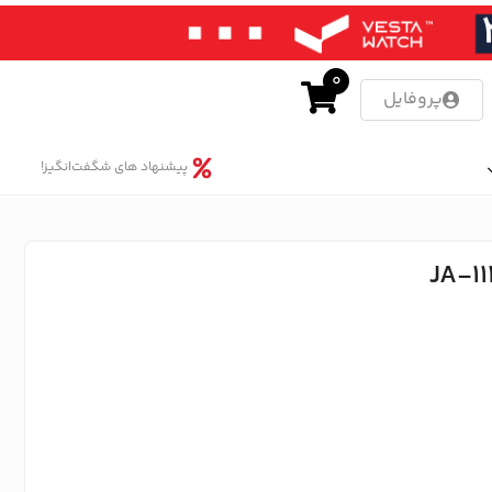
0
پروفایل
پیشنهاد های شگفت‌انگیز!