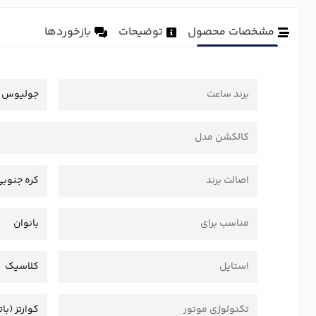
مشخصات محصول
توضیحات
بازخوردها
برند ساعت
جولیوس
کالکشن مدل
اصالت برند
کره جنوبی
مناسب برای
بانوان
استایل
کلاسیک
تکنولوژی موتور
کوارتز (بات