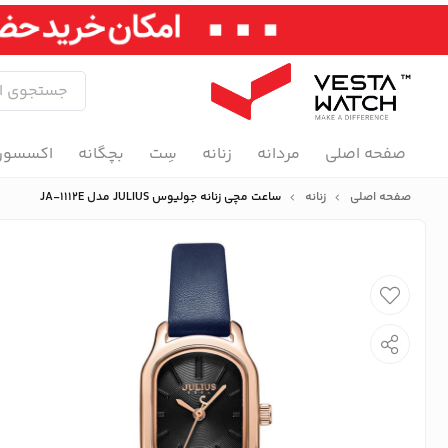
صفحه اصلی
مردانه
زنانه
سِت
بچگانه
اکسسور
صفحه اصلی
زنانه
ساعت مچی زنانه جولیوس JULIUS مدل JA-1112E