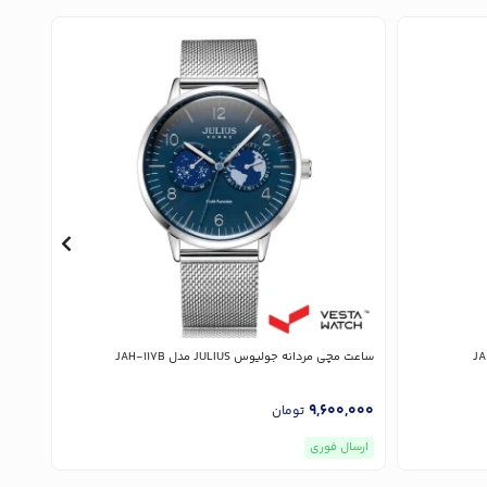
ساعت مچی مردانه جولیوس JULIUS مدل JAH-117B
ساعت مچی 
,000
9,600,000
تومان
ارسال فوری
ارسا