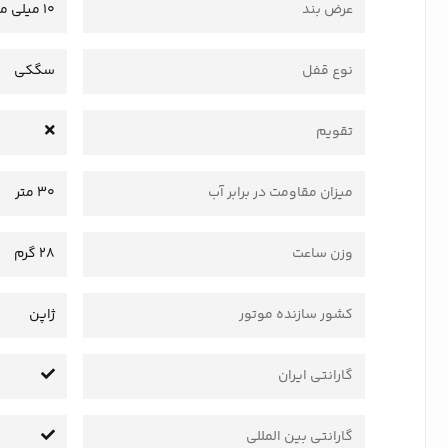
عرض بند
10 میلی متر
نوع قفل
سگکی
تقویم
میزان مقاومت در برابر آب
30 متر
وزن ساعت
28 گرم
کشور سازنده موتور
ژاپن
گارانتی ایران
گارانتی بین المللی