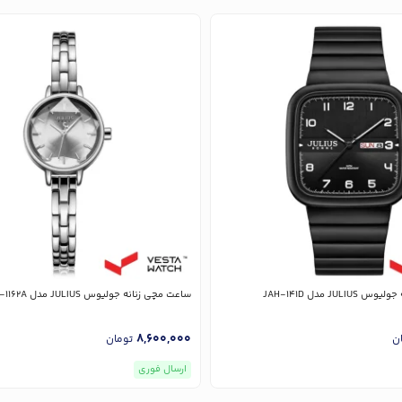
JU مدل JAH-141D
ساعت مچی زنانه جولیوس JULIUS مدل JA-1162A
8,600,000
ن
تومان
ارسال فوری