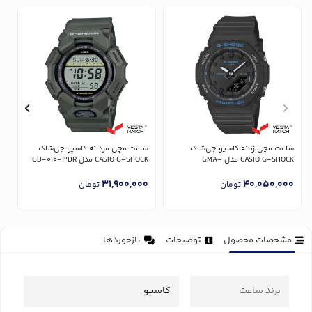
س
CK
ساعت مچی زنانه کاسیو جی‌شاک
ساعت مچی مردانه کاسیو جی‌شاک
0
CASIO G-SHOCK مدل GMA-
CASIO G-SHOCK مدل GD-010-3DR
P2100BA-1ADR
31,900,000
40,050,000
تومان
تومان
مشخصات محصول
توضیحات
بازخوردها
برند ساعت
کاسیو