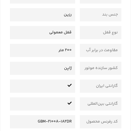
جنس بند
رزین
نوع قفل
قفل معمولی
مقاومت در برابر آب
200 متر
کشور سازنده موتور
ژاپن
گارانتی ایران
گارانتی بین‌المللی
کد رفرنس محصول
GBM-2100A-1A2DR