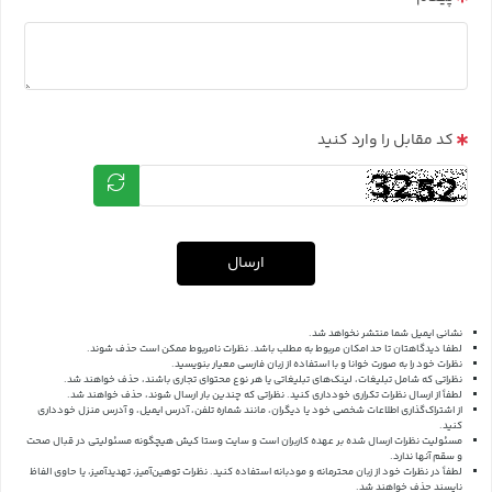
کد مقابل را وارد کنید
ارسال
نشانی ایمیل شما منتشر نخواهد شد.
لطفا دیدگاهتان تا حد امکان مربوط به مطلب باشد. نظرات نامربوط ممکن است حذف شوند.
نظرات خود را به صورت خوانا و با استفاده از زبان فارسی معیار بنویسید.
نظراتی که شامل تبلیغات، لینک‌های تبلیغاتی یا هر نوع محتوای تجاری باشند، حذف خواهند شد.
لطفاً از ارسال نظرات تکراری خودداری کنید. نظراتی که چندین بار ارسال شوند، حذف خواهند شد.
از اشتراک‌گذاری اطلاعات شخصی خود یا دیگران، مانند شماره تلفن، آدرس ایمیل، و آدرس منزل خودداری
کنید.
مسئولیت نظرات ارسال شده بر عهده کاربران است و سایت وستا کیش هیچگونه مسئولیتی در قبال صحت
و سقم آنها ندارد.
لطفاً در نظرات خود از زبان محترمانه و مودبانه استفاده کنید. نظرات توهین‌آمیز، تهدیدآمیز، یا حاوی الفاظ
ناپسند حذف خواهند شد.