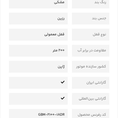
رنگ بند
مشکی
جنس بند
رزین
نوع قفل
قفل معمولی
مقاومت در برابر آب
200 متر
کشور سازنده موتور
ژاپن
گارانتی ایران
گارانتی بین‌المللی
کد رفرنس محصول
GBM-2100-1ADR