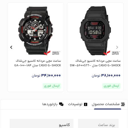
س
R
ساعت مچی مردانه کاسیو جی‌شاک
ساعت مچی مردانه کاسیو جی‌شاک
0
CASIO G-SHOCK مدل DW-5600STT-
CASIO G-SHOCK مدل GA-100-1A4
1DR
34,100,000
38,100,000
تومان
تومان
ارسال فوری
ارسال فوری
مشخصات محصول
توضیحات
بازخوردها
برند ساعت
کاسیو