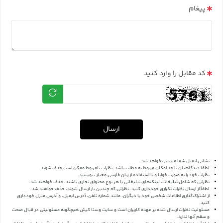
پیغام
کد مقابل را وارد کنید
ارسال
نشانی ایمیل شما منتشر نخواهد شد.
لطفا دیدگاهتان تا حد امکان مربوط به مطلب باشد. نظرات نامربوط ممکن است حذف شوند.
نظرات خود را به صورت خوانا و با استفاده از زبان فارسی معیار بنویسید.
نظراتی که شامل تبلیغات، لینک‌های تبلیغاتی یا هر نوع محتوای تجاری باشند، حذف خواهند شد.
لطفاً از ارسال نظرات تکراری خودداری کنید. نظراتی که چندین بار ارسال شوند، حذف خواهند شد.
از اشتراک‌گذاری اطلاعات شخصی خود یا دیگران، مانند شماره تلفن، آدرس ایمیل، و آدرس منزل خودداری
کنید.
مسئولیت نظرات ارسال شده بر عهده کاربران است و سایت وستا کیش هیچگونه مسئولیتی در قبال صحت
و سقم آنها ندارد.