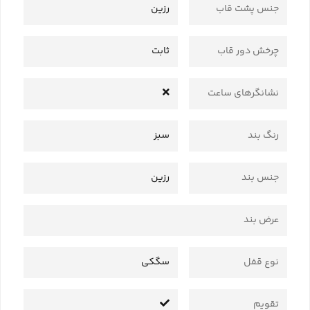
جنس پشت قاب
رزین
چرخش دور قاب
ثابت
نشانگرهای ساعت
رنگ بند
سبز
جنس بند
رزین
عرض بند
نوع قفل
سگکی
تقویم