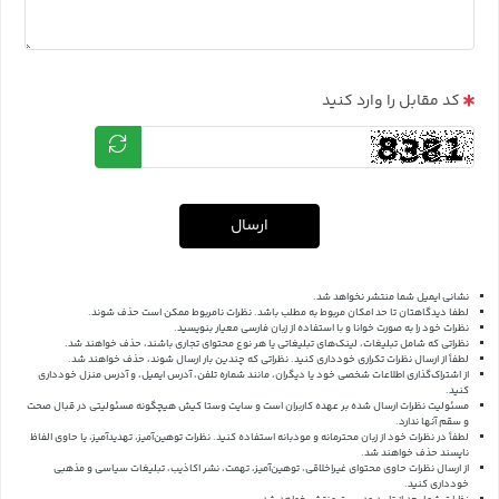
کد مقابل را وارد کنید
ارسال
نشانی ایمیل شما منتشر نخواهد شد.
لطفا دیدگاهتان تا حد امکان مربوط به مطلب باشد. نظرات نامربوط ممکن است حذف شوند.
نظرات خود را به صورت خوانا و با استفاده از زبان فارسی معیار بنویسید.
نظراتی که شامل تبلیغات، لینک‌های تبلیغاتی یا هر نوع محتوای تجاری باشند، حذف خواهند شد.
لطفاً از ارسال نظرات تکراری خودداری کنید. نظراتی که چندین بار ارسال شوند، حذف خواهند شد.
از اشتراک‌گذاری اطلاعات شخصی خود یا دیگران، مانند شماره تلفن، آدرس ایمیل، و آدرس منزل خودداری
کنید.
مسئولیت نظرات ارسال شده بر عهده کاربران است و سایت وستا کیش هیچگونه مسئولیتی در قبال صحت
و سقم آنها ندارد.
لطفاً در نظرات خود از زبان محترمانه و مودبانه استفاده کنید. نظرات توهین‌آمیز، تهدیدآمیز، یا حاوی الفاظ
ناپسند حذف خواهند شد.
از ارسال نظرات حاوی محتوای غیراخلاقی، توهین‌آمیز، تهمت، نشر اکاذیب، تبلیغات سیاسی و مذهبی
خودداری کنید.