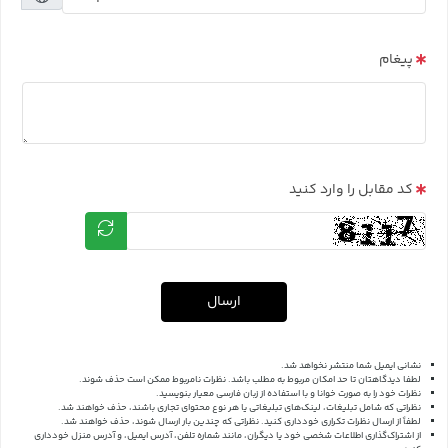
پیغام
کد مقابل را وارد کنید
ارسال
نشانی ایمیل شما منتشر نخواهد شد.
لطفا دیدگاهتان تا حد امکان مربوط به مطلب باشد. نظرات نامربوط ممکن است حذف شوند.
نظرات خود را به صورت خوانا و با استفاده از زبان فارسی معیار بنویسید.
نظراتی که شامل تبلیغات، لینک‌های تبلیغاتی یا هر نوع محتوای تجاری باشند، حذف خواهند شد.
لطفاً از ارسال نظرات تکراری خودداری کنید. نظراتی که چندین بار ارسال شوند، حذف خواهند شد.
از اشتراک‌گذاری اطلاعات شخصی خود یا دیگران، مانند شماره تلفن، آدرس ایمیل، و آدرس منزل خودداری