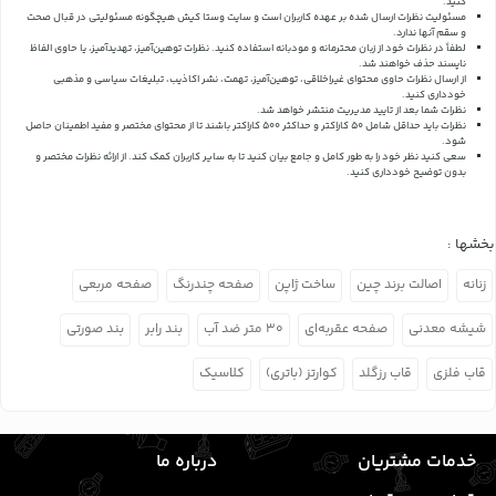
کنید.
مسئولیت نظرات ارسال شده بر عهده کاربران است و سایت وستا کیش هیچگونه مسئولیتی در قبال صحت
و سقم آنها ندارد.
لطفاً در نظرات خود از زبان محترمانه و مودبانه استفاده کنید. نظرات توهین‌آمیز، تهدیدآمیز، یا حاوی الفاظ
ناپسند حذف خواهند شد.
از ارسال نظرات حاوی محتوای غیراخلاقی، توهین‌آمیز، تهمت، نشر اکاذیب، تبلیغات سیاسی و مذهبی
خودداری کنید.
نظرات شما بعد از تایید مدیریت منتشر خواهد شد.
نظرات باید حداقل شامل 50 کاراکتر و حداکثر 500 کاراکتر باشند تا از محتوای مختصر و مفید اطمینان حاصل
شود.
سعی کنید نظر خود را به طور کامل و جامع بیان کنید تا به سایر کاربران کمک کند.
از ارائه نظرات مختصر و
بدون توضیح خودداری کنید.
بخشها :
زنانه
اصالت برند چین
ساخت ژاپن
صفحه چندرنگ
صفحه مربعی
شیشه معدنی
صفحه عقربه‌ای
۳۰ متر ضد آب
بند رابر
بند صورتی
قاب فلزی
قاب رزگلد
کوارتز (باتری)
کلاسیک
خدمات مشتریان
درباره ما