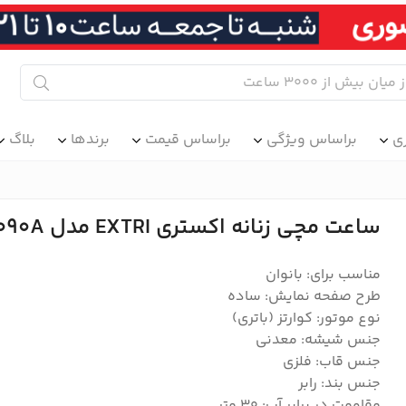
ی
براساس ویژگی
براساس قیمت
برندها
بلاگ
ساعت مچی زنانه اکستری EXTRI مدل E1090A
مناسب برای: بانوان
طرح صفحه نمایش: ساده
نوع موتور: کوارتز (باتری)
جنس شیشه: معدنی
جنس قاب: فلزی
جنس بند: رابر
مقاومت در برابر آب: 30 متر