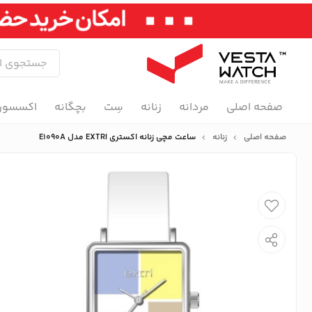
صفحه اصلی
مردانه
زنانه
سِت
بچگانه
اکسسور
صفحه اصلی
زنانه
ساعت مچی زنانه اکستری EXTRI مدل E1090A