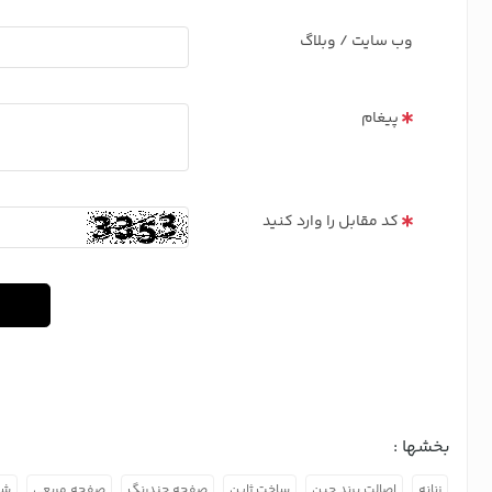
وب سایت / وبلاگ
پیغام
کد مقابل را وارد کنید
بخشها :
زنانه
اصالت برند چین
ساخت ژاپن
صفحه چندرنگ
صفحه مربعی
شی