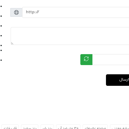
ارسال
شه معدنی
صفحه عقربه‌ای
۳۰ متر ضد آب
بند رابر
بند سفید
قاب فلزی