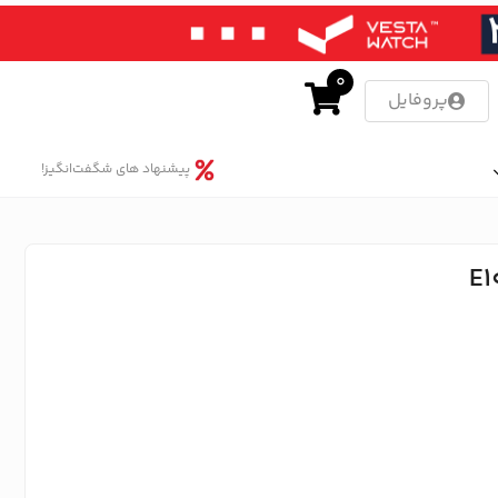
0
پروفایل
پیشنهاد های شگفت‌انگیز!