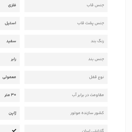
جنس قاب
فلزی
جنس پشت قاب
استیل
رنگ بند
سفید
جنس بند
رابر
نوع قفل
معمولی
مقاومت در برابر آب
30 متر
کشور سازنده موتور
ژاپن
گارانتی ایران