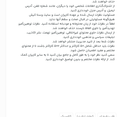
حذف خواهند شد.
از اشتراک‌گذاری اطلاعات شخصی خود یا دیگران، مانند شماره تلفن، آدرس
ایمیل، و آدرس منزل خودداری کنید.
مسئولیت نظرات ارسال شده بر عهده کاربران است و سایت وستا کیش
هیچگونه مسئولیتی در قبال صحت و سقم آنها ندارد.
لطفاً در نظرات خود از زبان محترمانه و مودبانه استفاده کنید. نظرات توهین‌آمیز،
تهدیدآمیز، یا حاوی الفاظ ناپسند حذف خواهند شد.
از ارسال نظرات حاوی محتوای غیراخلاقی، توهین‌آمیز، تهمت، نشر اکاذیب،
تبلیغات سیاسی و مذهبی خودداری کنید.
نظرات شما بعد از تایید مدیریت منتشر خواهد شد.
نظرات باید حداقل شامل 50 کاراکتر و حداکثر 500 کاراکتر باشند تا از محتوای
مختصر و مفید اطمینان حاصل شود.
سعی کنید نظر خود را به طور کامل و جامع بیان کنید تا به سایر کاربران کمک
کند.
از ارائه نظرات مختصر و بدون توضیح خودداری کنید.
قاب نقره ای
کوارتز (باتری)
کلاسیک