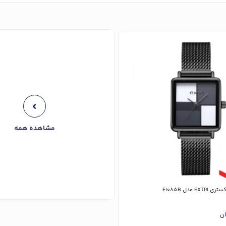
مشاهده همه
 مدل E1085B
ان